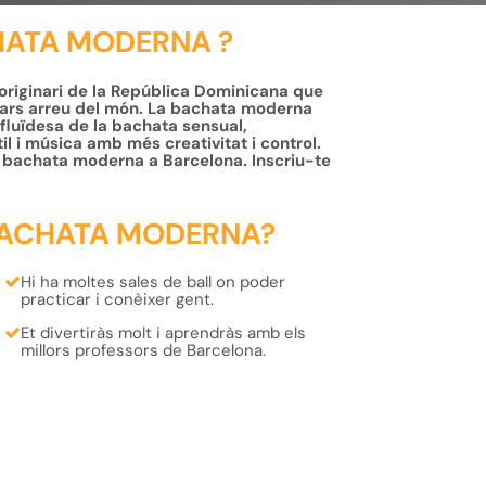
HATA MODERNA ?
 originari de la República Dominicana que
ulars arreu del món. La bachata moderna
 fluïdesa de la bachata sensual,
l i música amb més creativitat i control.
de bachata moderna a Barcelona. Inscriu-te
BACHATA MODERNA?
Hi ha moltes sales de ball on poder
practicar i conèixer gent.
Et
divertiràs
molt i
aprendràs
amb els
millors professors
de Barcelona.