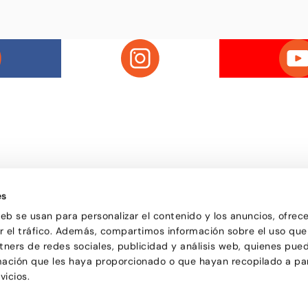
Passatge d'Utset, 11-13
la de ball de Barcelona, on
08013 – Barcelona
 de totes les edats descobreix
es
932 471 602
/
680 455 807
a ballar i troba en el ball una
o bé i de compartir
web se usan para personalizar el contenido y los anuncios, ofrec
ar el tráfico. Además, compartimos información sobre el uso que
tners de redes sociales, publicidad y análisis web, quienes pue
mación que les haya proporcionado o que hayan recopilado a par
vicios.