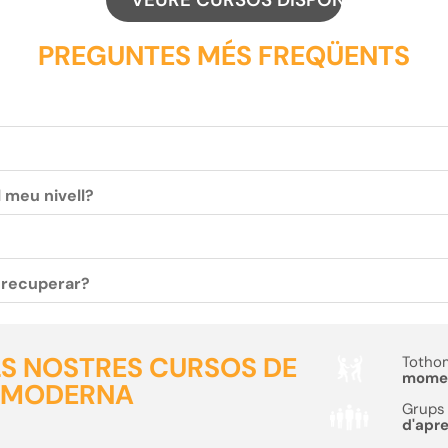
PREGUNTES MÉS FREQÜENTS
l meu nivell?
c recuperar?
ELS NOSTRES CURSOS DE
Tothom
moment
 MODERNA
Grups 
d'apr