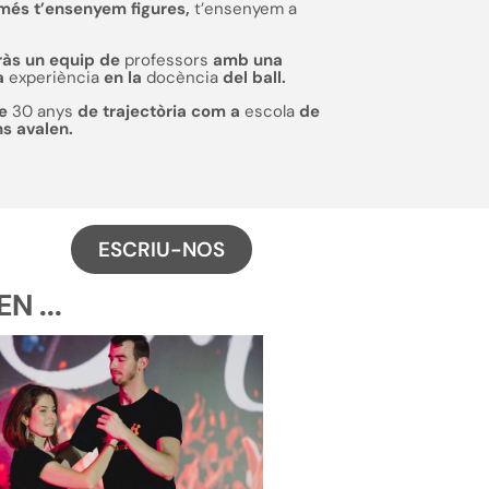
més t’ensenyem figures,
t’ensenyem a
ràs un equip de
professors
amb una
a
experiència
en la
docència
del ball.
de
30 anys
de trajectòria com a
escola
de
ns avalen.
ESCRIU-NOS
 ...