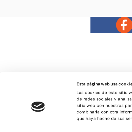
Bailongu és una esco
gent molt diversa i
Esta página web usa cooki
el gust per aprendre 
manera de passar-h
Las cookies de este sitio 
sensacions.
de redes sociales y analiz
sitio web con nuestros par
combinarla con otra infor
que haya hecho de sus ser