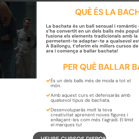
QUÈ ÉS LA BAC
La bachata és un ball sensual i romàntic
s’ha convertit en un dels balls més pop
fusiona els elements tradicionals amb la
permetent-te adaptar-te a qualsevol esti
A Bailongu, t’oferim els millors cursos 
ara i comença a ballar bachata!
PER QUÈ BALLAR 
És un dels balls
més de moda
a tot el
món.
Amb aquest curs et defensaràs amb
qualsevol tipus de bachata.
Desenvoluparàs molt la teva
creativitat
aprenent
noves figures
i
enllaçant-les com més t'agradi.
El límit
el marques tu!
VEURE CURSOS DISPONIBLES