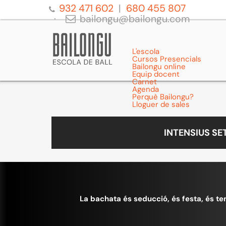
932 471 602
680 455 807
bailongu@bailongu.com
L'escola
Cursos Presencials
Bailongu online
Equip docent
Carnet
Agenda
Perquè Bailongu?
Lloguer de sales
INTENSIUS S
La bachata és seducció, és festa, és te