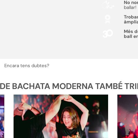
No no
ballar!
Troba
àmpli
Més 
ball e
Encara tens dubtes?
DE BACHATA MODERNA TAMBÉ TRIEN