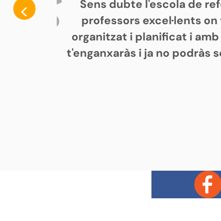
Sens dubte l'escola de re
<
professors excel·lents on
organitzat i planificat i a
t'enganxaràs i ja no podràs 