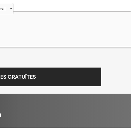
ES GRATUÏTES
l