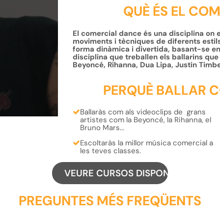
QUÈ ÉS EL CO
El comercial dance és una disciplina on
moviments i tècniques de diferents estils,
forma dinàmica i divertida, basant-se en 
disciplina que treballen els ballarins 
Beyoncé, Rihanna, Dua Lipa, Justin Timber
PERQUÈ BALLAR 
Ballaràs com als
videoclips
de grans
artistes com la Beyoncé, la Rihanna, el
Bruno Mars...
Escoltaràs la millor música comercial
a
les teves classes.
VEURE CURSOS DISPONIBLES
PREGUNTES MÉS FREQÜENTS