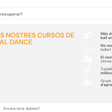
c recuperar?
ELS NOSTRES CURSOS DE
Més 
ball e
AL DANCE
No no
ballar
!
El nos
últime
Trebal
millor
Grups 
d'apr
Encara tens dubtes?