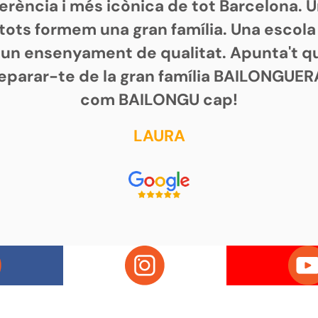
ferència i més icònica de tot Barcelona. 
 tots formem una gran família. Una escol
mb un ensenyament de qualitat. Apunta't q
separar-te de la gran família BAILONGUER
com BAILONGU cap!
LAURA