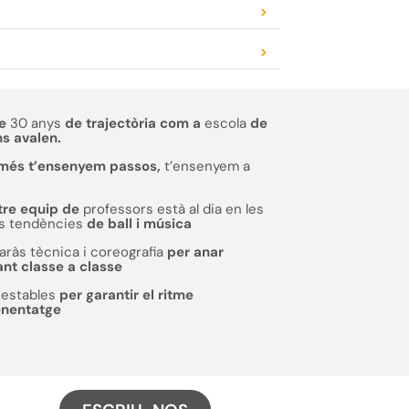
>
>
de
30 anys
de trajectòria com a
escola
de
ns avalen.
més t’ensenyem passos,
t’ensenyem a
tre equip de
professors està al dia en les
s tendències
de ball i música
laràs tècnica i coreografia
per anar
ant classe a classe
estables
per garantir el ritme
enentatge