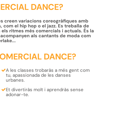
MERCIAL DANCE?
 es creen variacions coreogràfiques amb
 com el hip hop o el jazz. Es treballa de
els ritmes més comercials i actuals. És la
que acompanyen als cantants de moda com
lake...
COMERCIAL DANCE?
A les classes
trobaràs a més gent com
tu
, apassionada de les danses
urbanes.
Et divertiràs molt i aprendràs
sense
adonar-te.