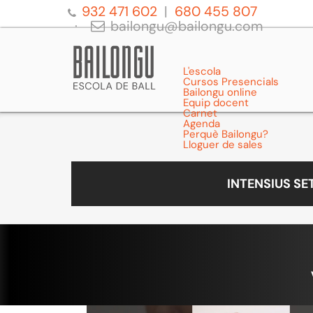
932 471 602
680 455 807
bailongu@bailongu.com
L'escola
Cursos Presencials
Bailongu online
Equip docent
Carnet
Agenda
Perquè Bailongu?
Lloguer de sales
INTENSIUS S