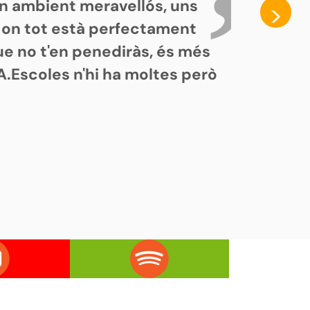
Un ambient meravellós, uns
>
a on tot està perfectament
ue no t'en penediràs, és més
A.Escoles n'hi ha moltes però