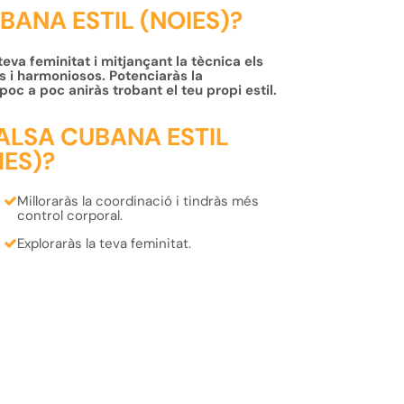
BANA ESTIL (NOIES)?
eva feminitat i mitjançant la tècnica els
 i harmoniosos. Potenciaràs la
oc a poc aniràs trobant el teu propi estil.
ALSA CUBANA ESTIL
IES)?
Milloraràs la
coordinació
i tindràs més
control corporal
.
Exploraràs la teva
feminitat.