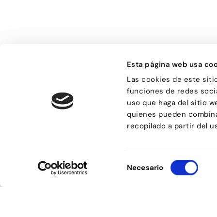
Esta página web usa coo
Bailongu és una esco
gent molt diversa i
Las cookies de este siti
el gust per aprendre 
funciones de redes socia
manera de passar-h
sensacions.
uso que haga del sitio w
quienes pueden combinar
recopilado a partir del 
Selección
© Bailongu 2015.
Necesario
de
Avís legal
consentimiento
Política de compres