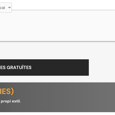
ES GRATUÏTES
IES)
propi estil.