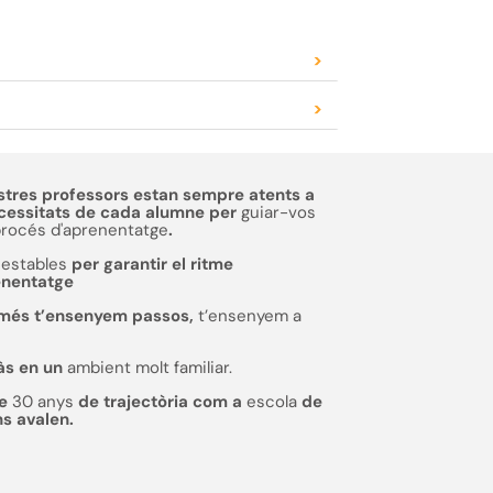
>
>
stres professors estan sempre atents a
ecessitats de cada alumne per
guiar-vos
procés d'aprenentatge
.
estables
per garantir el ritme
enentatge
més t’ensenyem passos,
t’ensenyem a
às en un
ambient molt familiar.
de
30 anys
de trajectòria com a
escola
de
ns avalen.