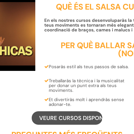
QUÈ ÉS EL SALSA CU
En els nostres cursos desenvoluparàs la t
teus moviments es tornaran més elegants
coordinació de braços, cames i malucs i p
PER QUÈ BALLAR S
(NO
Posaràs
estil
als teus
passos de salsa.
Treballaràs la
tècnica
i la
musicalitat
per donar un punt extra als teus
moviments
.
Et
divertiràs
molt i
aprendràs
sense
adonar-te.
VEURE CURSOS DISPONIBLES