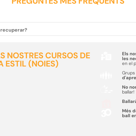
PREGUNTES MÉS FREQÜENTS
c recuperar?
ELS NOSTRES CURSOS DE
Els no
les n
 ESTIL (NOIES)
en el 
Grups 
d'apr
No no
ballar!
Ballar
Més 
ball e