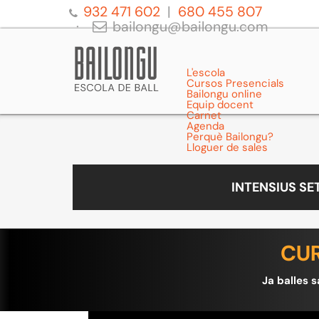
932 471 602
680 455 807
bailongu@bailongu.com
L'escola
Cursos Presencials
Bailongu online
Equip docent
Carnet
Agenda
Perquè Bailongu?
Lloguer de sales
INTENSIUS S
CUR
Ja balles s