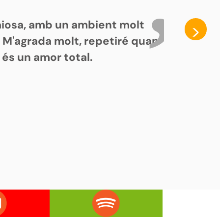
paiosa, amb un ambient molt
>
. M'agrada molt, repetiré quan
 és un amor total.