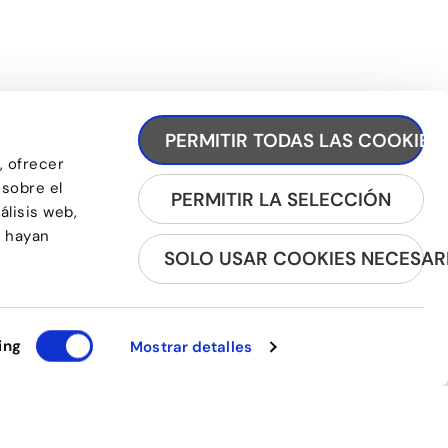
PERMITIR TODAS LAS COOKIES
REGISTRA'T A LA NEWSLETTER
, ofrecer
 sobre el
PERMITIR LA SELECCIÓN
álisis web,
e hayan
SOLO USAR COOKIES NECESAR
ing
Mostrar detalles