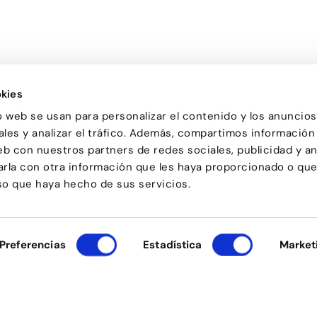
kies
Passatge d'Utset, 11-13
la de ball de Barcelona, on
08013 – Barcelona
 de totes les edats descobreix
o web se usan para personalizar el contenido y los anuncios
932 471 602
/
680 455 807
a ballar i troba en el ball una
les y analizar el tráfico. Además, compartimos información
o bé i de compartir
eb con nuestros partners de redes sociales, publicidad y an
la con otra información que les haya proporcionado o qu
uso que haya hecho de sus servicios.
Preferencias
Estadística
Market