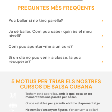
PREGUNTES MÉS FREQÜENTS
Puc ballar si no tinc parella?
>
Ja sé ballar. Com puc saber quin és el meu
nivell?
>
Com puc apuntar-me a un curs?
>
Si un dia no puc venir a classe, la puc
recuperar?
>
5 MOTIUS PER TRIAR ELS NOSTRES
CURSOS DE SALSA CUBANA
Tothom està aparellat
, amb la qual cosa en tot
moment tens una parella per ballar.
Grups estables
per garantir el ritme d'aprenentatge
No només t’ensenyem figures,
t’ensenyem a ballar!