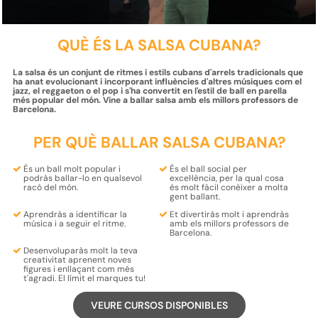
QUÈ ÉS LA SALSA CUBANA?
La salsa és un conjunt de ritmes i estils cubans d'arrels tradicionals que
ha anat evolucionant i incorporant influències d'altres músiques com el
jazz, el reggaeton o el pop i s'ha convertit en l'estil de ball en parella
més popular del món. Vine a ballar salsa amb els millors professors de
Barcelona.
PER QUÈ BALLAR SALSA CUBANA?
És un ball molt popular i
És el
ball social
per
podràs ballar-lo
en qualsevol
excel·lència, per la qual cosa
racó del
món
.
és molt fàcil
conèixer
a molta
gent
ballant.
Aprendràs a
identificar la
Et
divertiràs
molt i
aprendràs
música
i
a seguir el ritme
.
amb els
millors professors
de
Barcelona.
Desenvoluparàs molt la teva
creativitat
aprenent
noves
figures
i enllaçant com més
t'agradi
. El límit el marques tu!
VEURE CURSOS DISPONIBLES