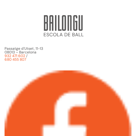
Passatge d'Utset, 11-13
08013 – Barcelona
932 471 602
/
680 455 807