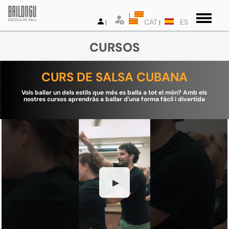
CAT
ES
CURSOS
CURS DE SALSA CUBANA
Vols ballar un dels estils que més es balla a tot el món? Amb els
nostres cursos aprendràs a ballar d'una forma fàcil i divertida
▶