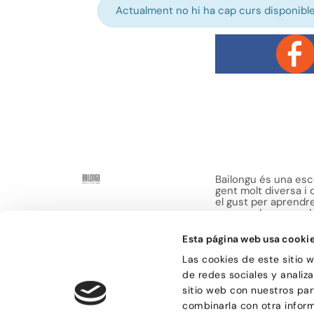
Actualment no hi ha cap curs disponible
Bailongu és una esco
gent molt diversa i
el gust per aprendre 
manera de passar-h
sensacions.
Esta página web usa cooki
Las cookies de este sitio 
de redes sociales y analiz
sitio web con nuestros par
combinarla con otra infor