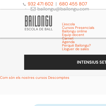
932 471 602
680 455 807
bailongu@bailongu.com
L'escola
Cursos Presencials
Bailongu online
Equip docent
Carnet
Agenda
Perquè Bailongu?
Lloguer de sales
INTENSIUS S
Com són els nostres cursos
Descomptes