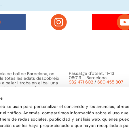
.
Passatge d'Utset, 11-13
la de ball de Barcelona, on
08013 – Barcelona
 de totes les edats descobreix
932 471 602
/
680 455 807
a ballar i troba en el ball una
o bé i de compartir
es
web se usan para personalizar el contenido y los anuncios, ofrec
ar el tráfico. Además, compartimos información sobre el uso que
tners de redes sociales, publicidad y análisis web, quienes pue
mación que les haya proporcionado o que hayan recopilado a par