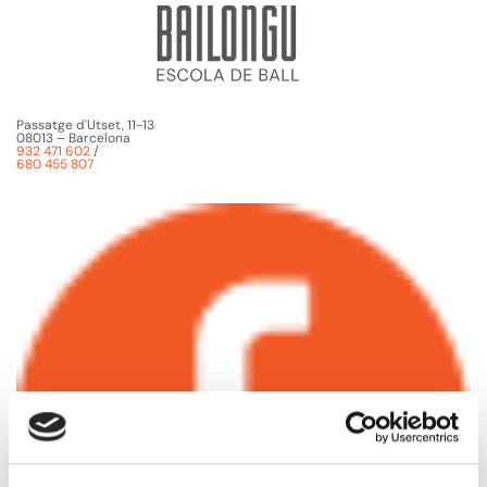
Passatge d'Utset, 11-13
08013 – Barcelona
932 471 602
/
680 455 807