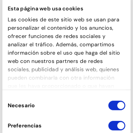
Esta página web usa cookies
Las cookies de este sitio web se usan para
personalizar el contenido y los anuncios,
ofrecer funciones de redes sociales y
analizar el tráfico. Además, compartimos
información sobre el uso que haga del sitio
web con nuestros partners de redes
sociales, publicidad y análisis web, quienes
pueden combinarla con otra información
que les haya proporcionado o que hayan
recopilado a partir del uso que haya hecho
Selección
de sus servicios.
Necesario
de
consentimiento
Preferencias