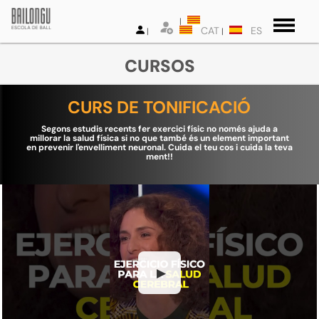
CAT
ES
CURSOS
CURS DE TONIFICACIÓ
Segons estudis recents fer exercici físic no només ajuda a
millorar la salud física si no que també és un element important
en prevenir l'envelliment neuronal. Cuida el teu cos i cuida la teva
ment!!
▶