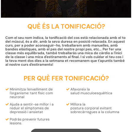
QUÈ ÉS LA TONIFICACIÓ?
Com el seu nom indica, la tonificació del cos està relacionada amb el to
del múscul, és a dir, amb la seva duresa en posició relaxada. En aquest
curs, per a poder aconseguir-ho, treballarem amb manuelles, amb
bandes elàstiques, amb el pes del nostre propi pes, etc... Per fer una
classe més equilibrada, també treballaràs una mica de càrdio a l'inici
de la classe i una mica d'estiraments al final. I si vols cuidar el teu cos i
la teva ment dos dies a la setmana et recomanem que t'apuntis també
al nostre curs d'estiraments!
PER QUÈ FER TONIFICACIÓ?
Minimitza
l'envelliment
de
Afavoreix la
l'organisme: tant
físic
com
salud musculoesquèltica
neuronal
Ajuda a sentir-se millor i a
Millora la
reduir
el símptomes de
postura
corporal
evitant
depressió
i
ansietat
sobrecàrregues
a la columna
Podràs
prevenir futures
lesions.