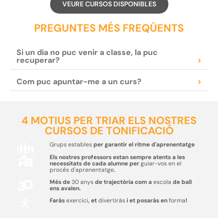
VEURE CURSOS DISPONIBLES
PREGUNTES MÉS FREQÜENTS
Si un dia no puc venir a classe, la puc
recuperar?
>
Com puc apuntar-me a un curs?
>
4 MOTIUS PER TRIAR ELS NOSTRES
CURSOS DE TONIFICACIÓ
Grups estables
per garantir el ritme d'aprenentatge
Els nostres professors estan sempre atents a les
necessitats de cada alumne per
guiar-vos en el
procés d'aprenentatge
.
Més de
30 anys
de trajectòria com a
escola
de ball
ens avalen.
Faràs
exercici
, et
divertiràs
i et posaràs en
forma
!