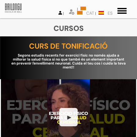
CAT
ES
CURSOS
CURS DE TONIFICACIÓ
Segons estudis recents fer exercici físic no només ajuda a
millorar la salud física si no que també és un element important
en prevenir l'envelliment neuronal. Cuida el teu cos i cuida la teva
ment!!
▶