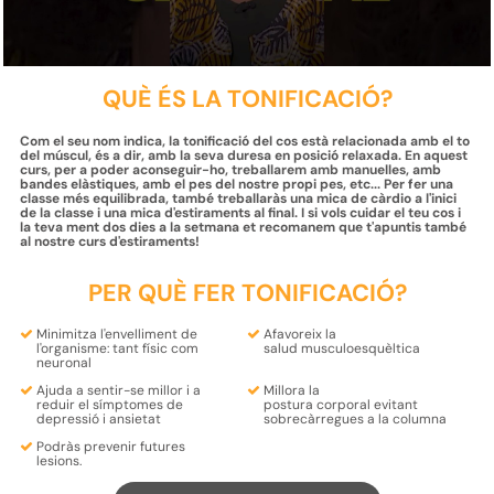
QUÈ ÉS LA TONIFICACIÓ?
Com el seu nom indica, la tonificació del cos està relacionada amb el to
del múscul, és a dir, amb la seva duresa en posició relaxada. En aquest
curs, per a poder aconseguir-ho, treballarem amb manuelles, amb
bandes elàstiques, amb el pes del nostre propi pes, etc... Per fer una
classe més equilibrada, també treballaràs una mica de càrdio a l'inici
de la classe i una mica d'estiraments al final. I si vols cuidar el teu cos i
la teva ment dos dies a la setmana et recomanem que t'apuntis també
al nostre curs d'estiraments!
PER QUÈ FER TONIFICACIÓ?
Minimitza
l'envelliment
de
Afavoreix la
l'organisme: tant
físic
com
salud musculoesquèltica
neuronal
Ajuda a sentir-se millor i a
Millora la
reduir
el símptomes de
postura
corporal
evitant
depressió
i
ansietat
sobrecàrregues
a la columna
Podràs
prevenir futures
lesions.