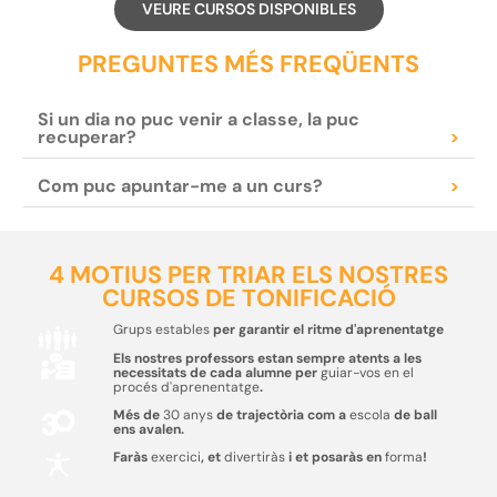
VEURE CURSOS DISPONIBLES
PREGUNTES MÉS FREQÜENTS
Si un dia no puc venir a classe, la puc
recuperar?
>
Com puc apuntar-me a un curs?
>
4 MOTIUS PER TRIAR ELS NOSTRES
CURSOS DE TONIFICACIÓ
Grups estables
per garantir el ritme d'aprenentatge
Els nostres professors estan sempre atents a les
necessitats de cada alumne per
guiar-vos en el
procés d'aprenentatge
.
Més de
30 anys
de trajectòria com a
escola
de ball
ens avalen.
Faràs
exercici
, et
divertiràs
i et posaràs en
forma
!