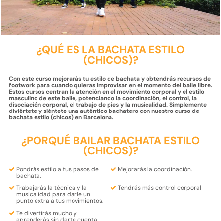
¿QUÉ ES LA BACHATA ESTILO
(CHICOS)?
Con este curso mejorarás tu estilo de bachata y obtendrás recursos de
footwork para cuando quieras improvisar en el momento del baile libre.
Estos cursos centran la atención en el movimiento corporal y el estilo
masculino de este baile, potenciando la coordinación, el control, la
disociación corporal, el trabajo de pies y la musicalidad. Simplemente
diviértete y siéntete una auténtico bachatero con nuestro curso de
bachata estilo (chicos) en Barcelona.
¿PORQUÉ BAILAR BACHATA ESTILO
(CHICOS)?
Pondrás
estilo
a tus pasos de
Mejorarás la coordinación.
bachata
.
Trabajarás la
técnica
y la
Tendrás más
control corporal
musicalidad
para darle un
punto extra a tus movimientos.
Te
divertirás
mucho y
aprenderás
sin darte cuenta