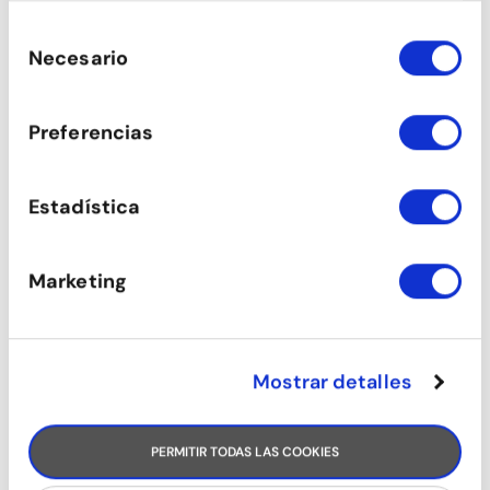
recopilado a partir del uso que haya hecho
Selección
de sus servicios.
Necesario
de
consentimiento
Preferencias
Estadística
BACHATA ESTILO (CHICAS)
Marketing
Mostrar detalles
PERMITIR TODAS LAS COOKIES