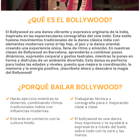
¿QUÉ ES EL BOLLYWOOD?
El Bollywood es una danza vibrante y expresiva originaria de la India,
inspirada en las espectaculares coreografías del cine indio. Este estilo
fusiona movimientos tradicionales de la danza clásica india con
elementos modernos como el hip hop, el jazz y la danza oriental,
creando una experiencia única, llena de ritmo y emoción. En nuestras
clases de Bollywood en Barcelona, ​​aprenderás a combinar pasos
dinámicos, expresión corporal y gestos teatrales, mientras te pones en
forma y disfrutas de un ambiente divertido. Esta danza es perfecta
para todas las edades y niveles, puesto que mejora la coordinación, la
memoria y la energía positiva. ¡Inscríbete ahora y descubre la magia
del Bollywood!
¿PORQUÉ BAILAR BOLLYWOOD?
Harás
ejercicio mientras te
Trabajarás
técnica
y
diviertes
, combinando ritmos
coreografía
para ir mejorando
tradicionales indios con
clase a clase
influencias modernas.
Entrarás en contacto con la
El bollywood es una
danza
cultura hindú.
muy expresiva
y te ayudará a
expresarte a través del baile,
sobre todo con la
cara y las
manos.