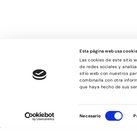
Bailongu és una esc
donde gente muy di
Esta página web usa cooki
descubre el gusto p
encuentra en el bai
Las cookies de este sitio 
de compartir sensa
de redes sociales y analiz
sitio web con nuestros par
combinarla con otra infor
que haya hecho de sus ser
© Bailongu 2015.
Selección
Aviso legal
Necesario
P
de
Política de compras
consentimiento