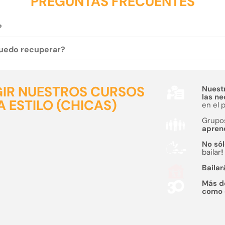
PREGUNTAS FRECUENTES
?
 puedo recuperar?
GIR NUESTROS CURSOS
Nuest
las n
 ESTILO (CHICAS)
en el 
Grupo
apren
No sól
bailar
!
Bailar
Más 
como