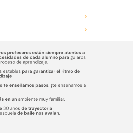
>
>
ros profesores están siempre atentos a
ecesidades de cada alumno para
guiaros
proceso de aprendizaje
.
s estables
para garantizar el ritmo de
dizaje
o te enseñamos pasos, ¡
te enseñamos a
ás en un
ambiente muy familiar.
de
30 años
de trayectoria
escuela
de baile nos avalan.