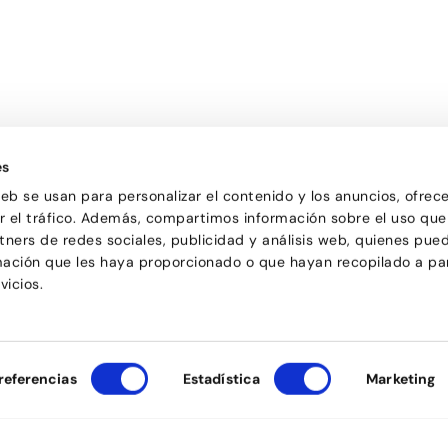
Passatge d'Utset, 11-13
uela de baile de Barcelona,
08013 – Barcelona
versa y de todas las edades
es
932 471 602
/
680 455 807
or aprender a bailar y
le una forma de pasarlo bien y
web se usan para personalizar el contenido y los anuncios, ofrec
ciones.
ar el tráfico. Además, compartimos información sobre el uso que
tners de redes sociales, publicidad y análisis web, quienes pue
mación que les haya proporcionado o que hayan recopilado a par
vicios.
referencias
Estadística
Marketing