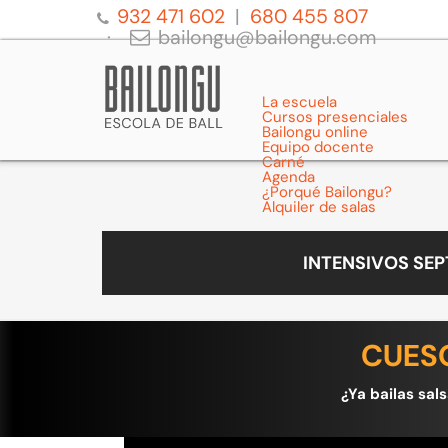
932 471 602
680 455 807
bailongu@bailongu.com
La escuela
Cursos presenciales
Bailongu online
Equipo docente
Carné
Agenda
¿Porqué Bailongu?
Alquiler de salas
INTENSIVOS SE
CUESO
¿Ya bailas sal