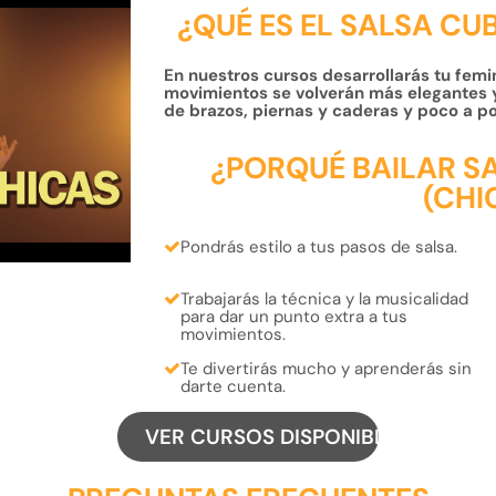
¿QUÉ ES EL SALSA CU
En nuestros cursos desarrollarás tu femin
movimientos se volverán más elegantes y
de brazos, piernas y caderas y poco a po
¿PORQUÉ BAILAR S
(CHI
Pondrás
estilo
a tus
pasos de salsa.
Trabajarás la
técnica
y la
musicalidad
para dar un punto extra a tus
movimientos.
Te
divertirás
mucho y
aprenderás
sin
darte cuenta.
VER CURSOS DISPONIBLES