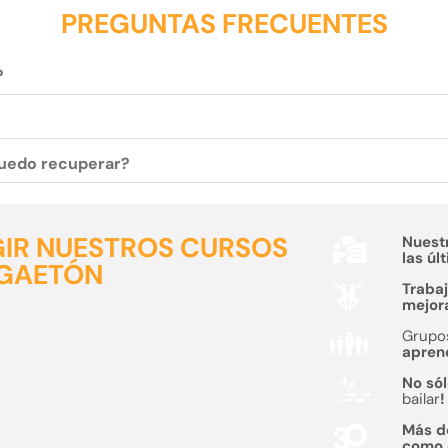
PREGUNTAS FRECUENTES
?
 puedo recuperar?
GIR NUESTROS CURSOS
Nuest
las úl
GGAETÓN
Traba
mejora
Grupo
aprend
No sól
bailar
!
Más 
como