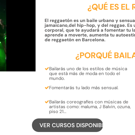
¿QUÉ ES EL
El reggaetón es un baile urbano y sensual
jamaicano,del hip-hop, y del reggae. Es 
corporal, que te ayudará a fomentar tu la
aprende a moverte, aumenta tu autoesti
de reggaetón en Barcelona.
¿PORQUÉ BAIL
Bailarás uno de los
estilos
de música
que està más
de moda
en todo el
mundo.
Fomentarás tu lado más
sensual.
Bailarás coreografies con músicas de
artistas como:
maluma, J Balvin, ozuna,
piso 21...
VER CURSOS DISPONIBLES