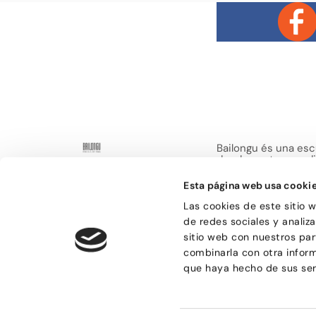
Bailongu és una esc
donde gente muy di
descubre el gusto p
encuentra en el bai
Esta página web usa cooki
de compartir sensa
Las cookies de este sitio 
de redes sociales y analiz
sitio web con nuestros par
combinarla con otra infor
que haya hecho de sus ser
© Bailongu 2015.
Aviso legal