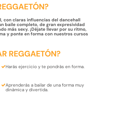
 REGGAETÓN?
, con claras influencias del dancehall
un baile completo, de gran expresividad
do más sexy. ¡Déjate llevar por su ritmo,
ma y ponte en forma con nuestros cursos
AR REGGAETÓN?
Harás
ejercicio
y te pondràs
en forma.
Aprenderás
a bailar de una forma muy
dinàmica
y
divertida.