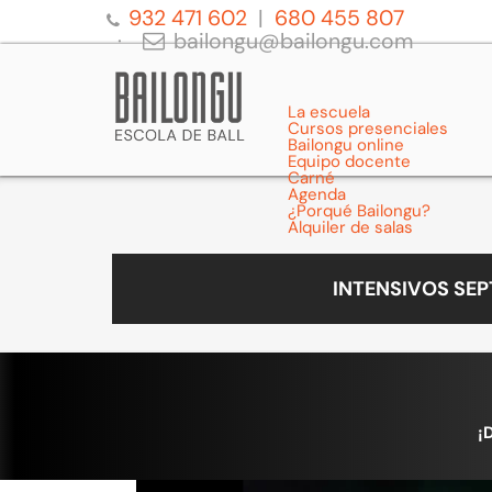
932 471 602
680 455 807
bailongu@bailongu.com
La escuela
Cursos presenciales
Bailongu online
Equipo docente
Carné
Agenda
¿Porqué Bailongu?
Alquiler de salas
INTENSIVOS SE
¡