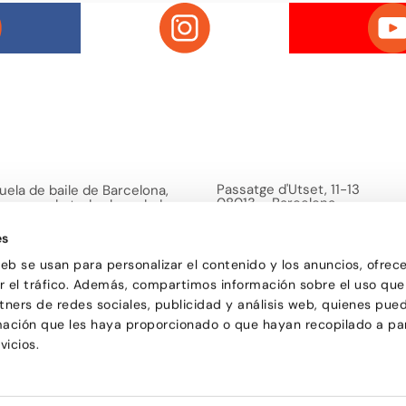
Passatge d'Utset, 11-13
uela de baile de Barcelona,
08013 – Barcelona
versa y de todas las edades
932 471 602
/
680 455 807
or aprender a bailar y
le una forma de pasarlo bien y
es
ciones.
web se usan para personalizar el contenido y los anuncios, ofrec
ar el tráfico. Además, compartimos información sobre el uso que
tners de redes sociales, publicidad y análisis web, quienes pue
mación que les haya proporcionado o que hayan recopilado a par
vicios.