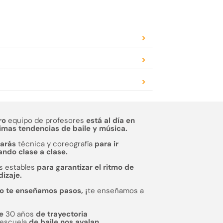
>
>
>
ro
equipo de profesores
está al día en
timas tendencias de baile y música.
jarás
técnica y coreografía
para ir
ndo clase a clase.
s estables
para garantizar el ritmo de
izaje.
o te enseñamos pasos, ¡
te enseñamos a
de
30 años
de trayectoria
escuela
de baile nos avalan.