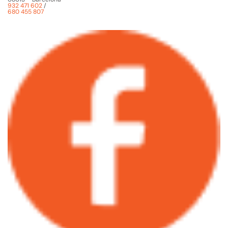
932 471 602
/
680 455 807