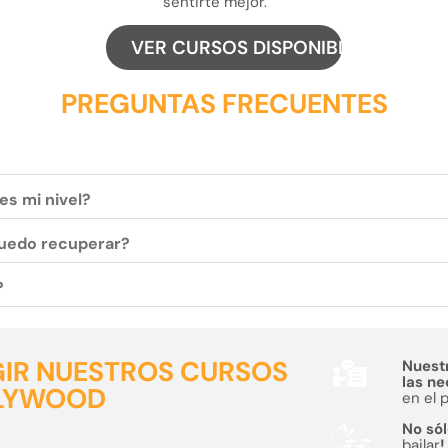
sentirte mejor.
VER CURSOS DISPONIBLES
PREGUNTAS FRECUENTES
es mi nivel?
 puedo recuperar?
?
GIR NUESTROS CURSOS
Nuest
las n
LLYWOOD
en el 
No sól
bailar
!