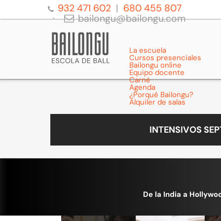
932 471 602
680 455 807
bailongu@bailongu.com
La escuela
Cursos presenciales
Bailongu online
Equipo docente
Carné
Agenda
¿Porqué Bailongu?
Alquiler de salas
INTENSIVOS SE
De la India a Hollywo