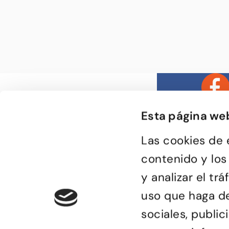
Esta página we
Las cookies de 
contenido y los
y analizar el t
Bailongu és una esc
donde gente muy di
uso que haga de
descubre el gusto p
encuentra en el bai
de compartir sensa
sociales, publi