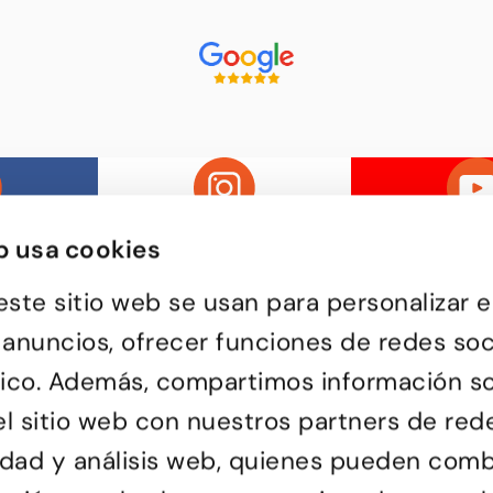
b usa cookies
este sitio web se usan para personalizar e
 anuncios, ofrecer funciones de redes soc
ráfico. Además, compartimos información s
Passatge d'Utset, 11-13
uela de baile de Barcelona,
08013 – Barcelona
versa y de todas las edades
l sitio web con nuestros partners de red
932 471 602
/
680 455 807
or aprender a bailar y
le una forma de pasarlo bien y
ciones.
cidad y análisis web, quienes pueden comb