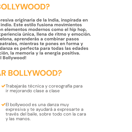
 BOLLYWOOD?
esiva originaria de la India, inspirada en
indio. Este estilo fusiona movimientos
 con elementos modernos como el hip hop,
experiencia única, llena de ritmo y emoción.
elona, ​​aprenderás a combinar pasos
eatrales, mientras te pones en forma y
 danza es perfecta para todas las edades
ión, la memoria y la energía positiva.
l Bollywood!
AR BOLLYWOOD?
Trabajarás
técnica
y
coreografía
para
ir mejorando clase a clase
El bollywood es una
danza muy
expresiva
y te ayudará a expresarte a
través del baile, sobre todo con la
cara
y las manos.