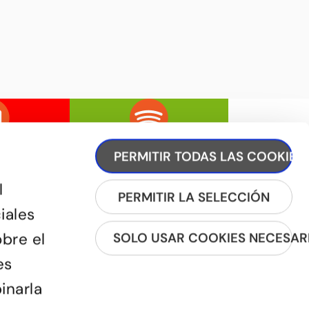
PERMITIR TODAS LAS COOKIES
l
PERMITIR LA SELECCIÓN
iales
obre el
SOLO USAR COOKIES NECESAR
REGÍSTRATE A LA NEWSLETTER
es
inarla