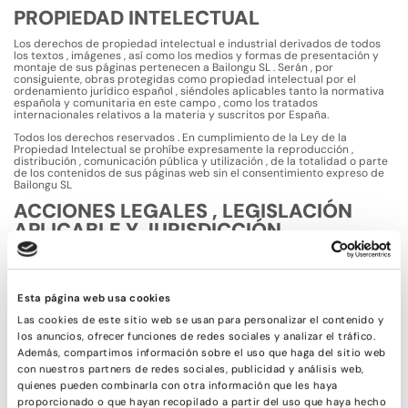
PROPIEDAD INTELECTUAL
Los derechos de propiedad intelectual e industrial derivados de todos
los textos , imágenes , así como los medios y formas de presentación y
montaje de sus páginas pertenecen a Bailongu SL . Serán , por
consiguiente, obras protegidas como propiedad intelectual por el
ordenamiento jurídico español , siéndoles aplicables tanto la normativa
española y comunitaria en este campo , como los tratados
internacionales relativos a la materia y suscritos por España.
Todos los derechos reservados . En cumplimiento de la Ley de la
Propiedad Intelectual se prohíbe expresamente la reproducción ,
distribución , comunicación pública y utilización , de la totalidad o parte
de los contenidos de sus páginas web sin el consentimiento expreso de
Bailongu SL
ACCIONES LEGALES , LEGISLACIÓN
APLICABLE Y JURISDICCIÓN
Bailongu S.L. se reserva asimismo la facultad de presentar las acciones
civiles o penales que considere oportunas por la utilización indebida de
sus páginas web y contenidos o por el incumplimiento de las presentes
condiciones.
Esta página web usa cookies
Con carácter general , las relaciones con los usuarios , que se deriven de
Las cookies de este sitio web se usan para personalizar el contenido y
la prestación de los servicios contenidos en esta página web , están
los anuncios, ofrecer funciones de redes sociales y analizar el tráfico.
sometidos a la legislación y jurisdicción española.
Además, compartimos información sobre el uso que haga del sitio web
Los usuarios de esta página web son conscientes de todo lo expuesto y
con nuestros partners de redes sociales, publicidad y análisis web,
lo aceptan voluntariamente.
quienes pueden combinarla con otra información que les haya
AUTORIZACIÓN
proporcionado o que hayan recopilado a partir del uso que haya hecho