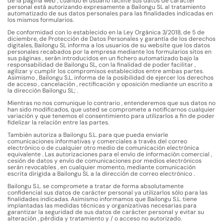
de la página web , cuando el usuario facilite sus datos de carácter
personal está autorizando expresamente a Bailongu SL al tratamiento
automatizado de sus datos personales para las finalidades indicadas en
los mismos formularios.
De conformidad con lo establecido en la Ley Orgánica 3/2018, de 5 de
diciembre, de Protección de Datos Personales y garantía de los derechos
digitales, Bailongu SL informa a los usuarios de su website que los datos
personales recabados por la empresa mediante los formularios sitos en
sus páginas , serán introducidos en un fichero automatizado bajo la
responsabilidad de Bailongu SL, con la finalidad de poder facilitar ,
agilizar y cumplir los compromisos establecidos entre ambas partes.
Asimismo , Bailongu S.L. informa de la posibilidad de ejercer los derechos
de acceso , cancelación , rectificación y oposición mediante un escrito a
la dirección Bailongu SL;
.
Mientras no nos comunique lo contrario , entenderemos que sus datos no
han sido modificados, que usted se compromete a notificarnos cualquier
variación y que tenemos el consentimiento para utilizarlos a fin de poder
fidelizar la relación entre las partes.
También autoriza a Bailongu S.L. para que pueda enviarle
comunicaciones informativas y comerciales a través del correo
electrónico o de cualquier otro medio de comunicación electrónica
equivalente . Las autorizaciones para el envío de información comercial ,
cesión de datos y envío de comunicaciones por medios electrónicos
serán revocables , en cualquier momento, mediante comunicación
escrita dirigida a Bailongu SL a la dirección de correo electrónico
.
Bailongu S.L. se compromete a tratar de forma absolutamente
confidencial sus datos de carácter personal ya utilizarlos sólo para las
finalidades indicadas. Asimismo informamos que Bailongu S.L. tiene
implantadas las medidas técnicas y organizativas necesarias para
garantizar la seguridad de sus datos de carácter personal y evitar su
alteración , pérdida y tratamiento y / o acceso no autorizado.