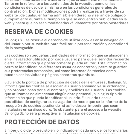
Tanto en lo referente a los contenidos de la website , como en las
condiciones de uso de la misma o en las condiciones generales de
contratación . Dichas modificaciones podrán realizarse, a través de su
website , de cualquier forma admisible en derecho y serán de obligado
cumplimiento durante el tiempo en que se encuentren publicadas en la
web y hasta que no sean modificadas válidamente por otras posteriores.
RESERVA DE COOKIES
Bailongu S.L. se reserva el derecho de utilizar cookies en la navegación
del Usuario por su website para facilitar la personalización y comodidad
de la navegación.
Las cookies son pequeñas cantidades de información que se almacenan
en el navegador utilizado por cada usuario para que el servidor recuerde
cierta información que posteriormente pueda utilizar . Esta información
permite identificar los diferentes usuarios concretos y permite guardar
sus preferencias personales , así como información técnica como
pueden ser las visitas o páginas concretas que visite.
Siguiendo la política de protección de datos de la empresa , Bailongu SL
informa que las cookies se asocian al usuario anónimo ya su ordenador ,
y no proporcionan por sí el nombre y apellidos del usuario . Las cookies
que utilizamos no almacenan ningún dato personal , ni ningún tipo de
información que pueda identificar al usuario. El usuario tiene la
posibilidad de configurar su navegador de modo que se le informe de la
recepción de cookies , pudiendo , si así lo desea , impedir que sean
instaladas en su disco duro. No obstante, para el acceso a la website
Bailongu SL no será preceptiva la instalación de cookies.
PROTECCIÓN DE DATOS
Sin perjuicio de lo previsto en lo indicado en cada uno de los formularios