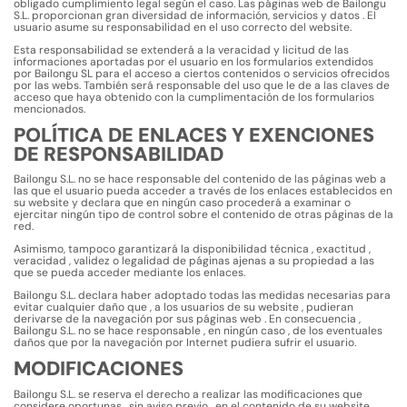
obligado cumplimiento legal según el caso. Las páginas web de Bailongu
S.L. proporcionan gran diversidad de información, servicios y datos . El
usuario asume su responsabilidad en el uso correcto del website.
Esta responsabilidad se extenderá a la veracidad y licitud de las
informaciones aportadas por el usuario en los formularios extendidos
por Bailongu SL para el acceso a ciertos contenidos o servicios ofrecidos
por las webs. También será responsable del uso que le de a las claves de
acceso que haya obtenido con la cumplimentación de los formularios
mencionados.
POLÍTICA DE ENLACES Y EXENCIONES
DE RESPONSABILIDAD
Bailongu S.L. no se hace responsable del contenido de las páginas web a
las que el usuario pueda acceder a través de los enlaces establecidos en
su website y declara que en ningún caso procederá a examinar o
ejercitar ningún tipo de control sobre el contenido de otras páginas de la
red.
Asimismo, tampoco garantizará la disponibilidad técnica , exactitud ,
veracidad , validez o legalidad de páginas ajenas a su propiedad a las
que se pueda acceder mediante los enlaces.
Bailongu S.L. declara haber adoptado todas las medidas necesarias para
evitar cualquier daño que , a los usuarios de su website , pudieran
derivarse de la navegación por sus páginas web . En consecuencia ,
Bailongu S.L. no se hace responsable , en ningún caso , de los eventuales
daños que por la navegación por Internet pudiera sufrir el usuario.
MODIFICACIONES
Bailongu S.L. se reserva el derecho a realizar las modificaciones que
considere oportunas , sin aviso previo , en el contenido de su website .