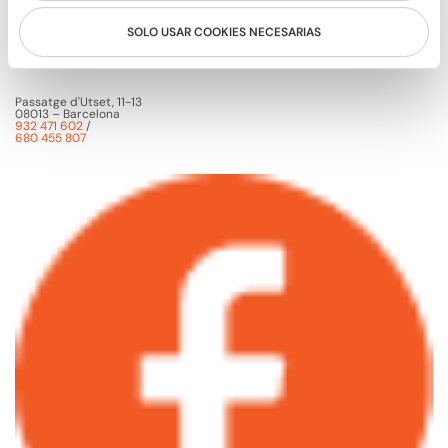
SOLO USAR COOKIES NECESARIAS
Passatge d'Utset, 11-13
08013 – Barcelona
932 471 602
/
680 455 807