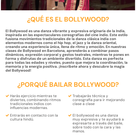
¿QUÉ ES EL BOLLYWOOD?
El Bollywood es una danza vibrante y expresiva originaria de la India,
inspirada en las espectaculares coreografías del cine indio. Este estilo
fusiona movimientos tradicionales de la danza clásica india con
elementos modernos como el hip hop, el jazz y la danza oriental,
creando una experiencia única, llena de ritmo y emoción. En nuestras
clases de Bollywood en Barcelona, ​​aprenderás a combinar pasos
dinámicos, expresión corporal y gestos teatrales, mientras te pones en
forma y disfrutas de un ambiente divertido. Esta danza es perfecta
para todas las edades y niveles, puesto que mejora la coordinación, la
memoria y la energía positiva. ¡Inscríbete ahora y descubre la magia
del Bollywood!
¿PORQUÉ BAILAR BOLLYWOOD?
Harás
ejercicio mientras te
Trabajarás
técnica
y
diviertes
, combinando ritmos
coreografía
para ir mejorando
tradicionales indios con
clase a clase
influencias modernas.
Entrarás en contacto con la
El bollywood es una
danza
cultura hindú.
muy expresiva
y te ayudará a
expresarte a través del baile,
sobre todo con la
cara y las
manos.