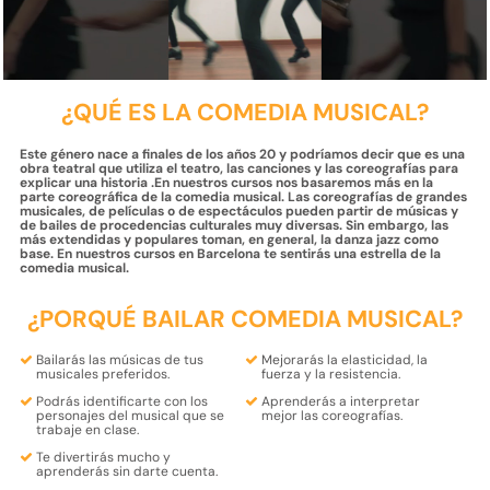
¿QUÉ ES LA COMEDIA MUSICAL?
Este género nace a finales de los años 20 y podríamos decir que es una
obra teatral que utiliza el teatro, las canciones y las coreografías para
explicar una historia .En nuestros cursos nos basaremos más en la
parte coreográfica de la comedia musical. Las coreografías de grandes
musicales, de películas o de espectáculos pueden partir de músicas y
de bailes de procedencias culturales muy diversas. Sin embargo, las
más extendidas y populares toman, en general, la danza jazz como
base. En nuestros cursos en Barcelona te sentirás una estrella de la
comedia musical.
¿PORQUÉ BAILAR COMEDIA MUSICAL?
Bailarás las músicas de tus
Mejorarás la
elasticidad, la
musicales preferidos.
fuerza y la resistencia.
Podrás
identificarte
con los
Aprenderás a interpretar
personajes
del musical que se
mejor las coreografías.
trabaje en clase.
Te divertirás mucho y
aprenderás
sin darte cuenta.