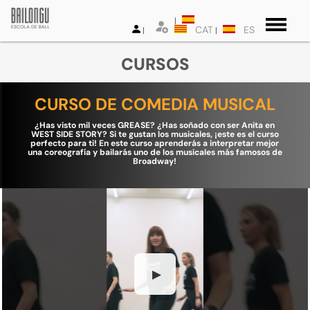
CAT
ES
CURSOS
CURSO DE COMEDIA MUSICAL
¿Has visto mil veces GREASE? ¿Has soñado con ser Anita en
WEST SIDE STORY? Si te gustan los musicales, ¡este es el curso
perfecto para ti! En este curso aprenderás a interpretar mejor
una coreografía y bailarás uno de los musicales más famosos de
Broadway!
▶