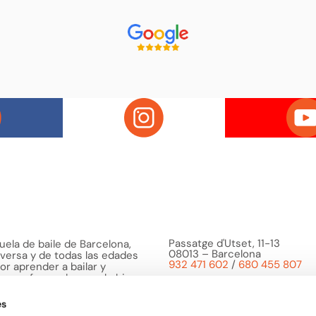
Passatge d'Utset, 11-13
uela de baile de Barcelona,
08013 – Barcelona
versa y de todas las edades
932 471 602
/
680 455 807
or aprender a bailar y
le una forma de pasarlo bien y
ciones.
es