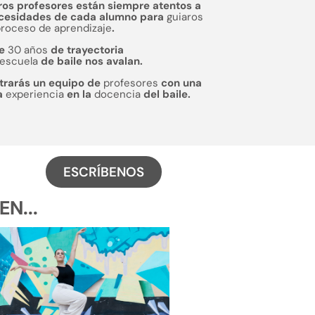
ros profesores están siempre atentos a
ecesidades de cada alumno para
guiaros
proceso de aprendizaje
.
de
30 años
de trayectoria
escuela
de baile nos avalan.
trarás un equipo de
profesores
con una
a
experiencia
en la
docencia
del baile.
ESCRÍBENOS
N...