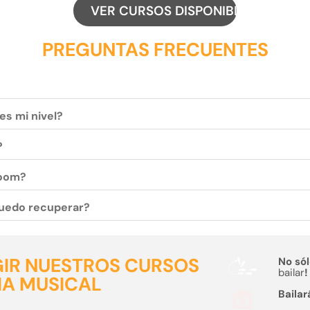
VER CURSOS DISPONIBLES
PREGUNTAS FRECUENTES
es mi nivel?
?
zoom?
 puedo recuperar?
GIR NUESTROS CURSOS
No sól
bailar
!
IA MUSICAL
Bailar