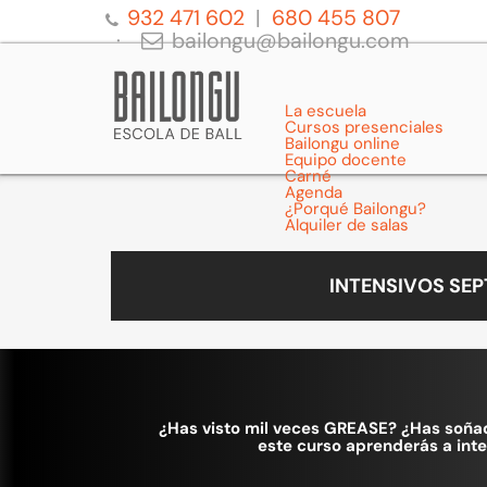
932 471 602
680 455 807
bailongu@bailongu.com
La escuela
Cursos presenciales
Bailongu online
Equipo docente
Carné
Agenda
¿Porqué Bailongu?
Alquiler de salas
INTENSIVOS SE
¿Has visto mil veces GREASE? ¿Has soñado
este curso aprenderás a int