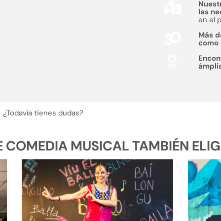
Nuest
las n
en el 
Más 
como
Encon
ámpli
¿Todavía tienes dudas?
COMEDIA MUSICAL TAMBIÉN ELIGE