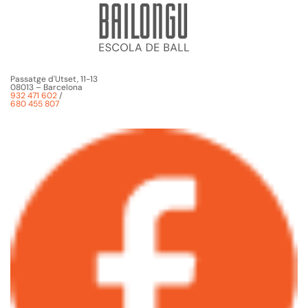
Passatge d'Utset, 11-13
08013 – Barcelona
932 471 602
/
680 455 807