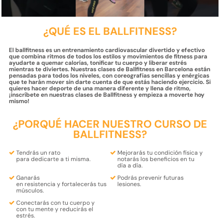
¿QUÉ ES EL BALLFITNESS?
El ballfitness es un entrenamiento cardiovascular divertido y efectivo
que combina ritmos de todos los estilos y movimientos de fitness para
ayudarte a quemar calorías, tonificar tu cuerpo y liberar estrés
mientras te diviertes. Nuestras clases de Ballfitness en Barcelona están
pensadas para todos los niveles, con coreografías sencillas y enérgicas
que te harán mover sin darte cuenta de que estás haciendo ejercicio. Si
quieres hacer deporte de una manera diferente y llena de ritmo,
¡inscríbete en nuestras clases de Ballfitness y empieza a moverte hoy
mismo!
¿PORQUÉ HACER NUESTRO CURSO DE
BALLFITNESS?
Tendrás un rato
Mejorarás tu
condición física
y
para
dedicarte a ti misma
.
notarás los
beneficios
en tu
día a día.
Ganarás
Podrás
prevenir futuras
en
resistencia
y
fortalecerás
tus
lesiones.
músculos.
Conectarás con tu
cuerpo
y
con tu
mente
y reducirás el
estrés.