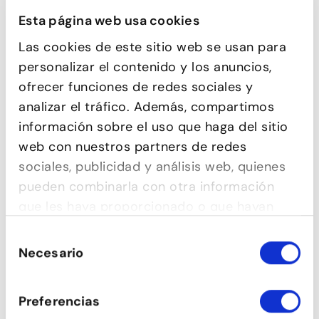
Esta página web usa cookies
Las cookies de este sitio web se usan para
personalizar el contenido y los anuncios,
COMEDIA MUSICAL
ofrecer funciones de redes sociales y
analizar el tráfico. Además, compartimos
información sobre el uso que haga del sitio
web con nuestros partners de redes
sociales, publicidad y análisis web, quienes
pueden combinarla con otra información
que les haya proporcionado o que hayan
recopilado a partir del uso que haya hecho
Selección
de sus servicios.
Necesario
de
consentimiento
ESTIRAMIENTOS
Preferencias