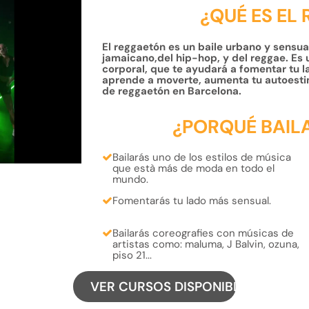
¿QUÉ ES EL
El reggaetón es un baile urbano y sensual
jamaicano,del hip-hop, y del reggae. Es 
corporal, que te ayudará a fomentar tu la
aprende a moverte, aumenta tu autoesti
de reggaetón en Barcelona.
¿PORQUÉ BAIL
Bailarás uno de los
estilos
de música
que està más
de moda
en todo el
mundo.
Fomentarás tu lado más
sensual.
Bailarás coreografies con músicas de
artistas como:
maluma, J Balvin, ozuna,
piso 21...
VER CURSOS DISPONIBLES