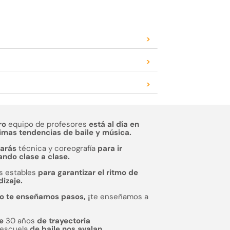
>
>
>
ro
equipo de profesores
está al día en
timas tendencias de baile y música.
jarás
técnica y coreografía
para ir
ndo clase a clase.
s estables
para garantizar el ritmo de
izaje.
o te enseñamos pasos, ¡
te enseñamos a
de
30 años
de trayectoria
escuela
de baile nos avalan.