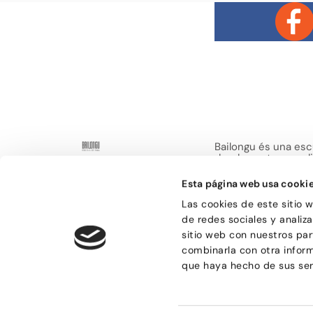
Bailongu és una esc
donde gente muy di
descubre el gusto p
encuentra en el bai
Esta página web usa cooki
de compartir sensa
Las cookies de este sitio 
de redes sociales y analiz
sitio web con nuestros par
combinarla con otra infor
que haya hecho de sus ser
© Bailongu 2015.
Aviso legal