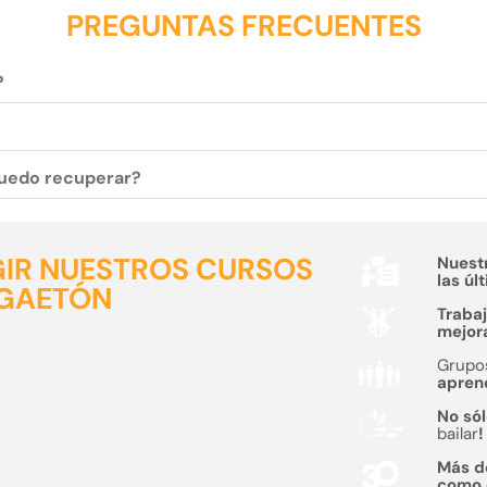
PREGUNTAS FRECUENTES
?
 puedo recuperar?
GIR NUESTROS CURSOS
Nuest
las úl
GGAETÓN
Traba
mejora
Grupo
aprend
No sól
bailar
!
Más 
como