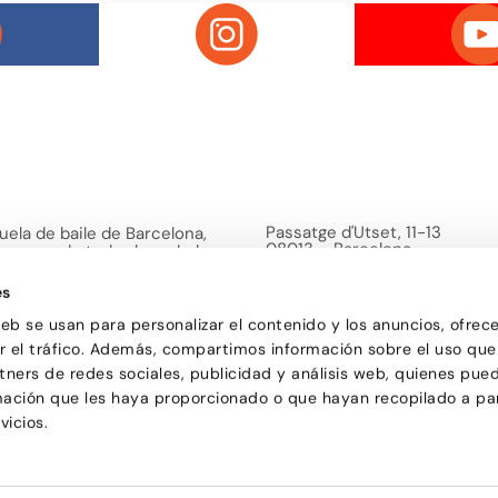
Passatge d'Utset, 11-13
uela de baile de Barcelona,
08013 – Barcelona
versa y de todas las edades
932 471 602
/
680 455 807
or aprender a bailar y
le una forma de pasarlo bien y
es
ciones.
web se usan para personalizar el contenido y los anuncios, ofrec
ar el tráfico. Además, compartimos información sobre el uso que
tners de redes sociales, publicidad y análisis web, quienes pue
mación que les haya proporcionado o que hayan recopilado a par
vicios.