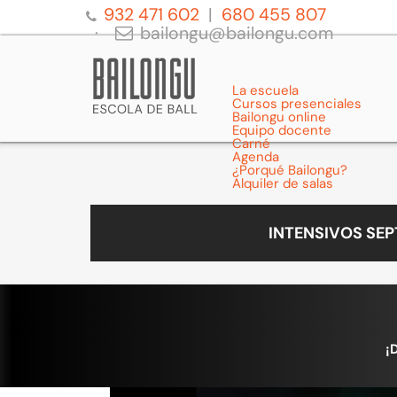
932 471 602
680 455 807
bailongu@bailongu.com
La escuela
Cursos presenciales
Bailongu online
Equipo docente
Carné
Agenda
¿Porqué Bailongu?
Alquiler de salas
INTENSIVOS SE
¡