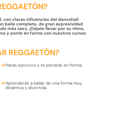
 REGGAETÓN?
, con claras influencias del dancehall
un baile completo, de gran expresividad
do más sexy. ¡Déjate llevar por su ritmo,
ma y ponte en forma con nuestros cursos
AR REGGAETÓN?
Harás
ejercicio
y te pondràs
en forma.
Aprenderás
a bailar de una forma muy
dinàmica
y
divertida.