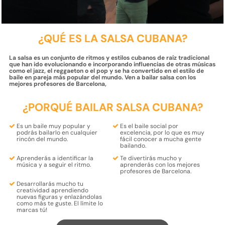
¿QUÉ ES LA SALSA CUBANA?
La salsa es un conjunto de ritmos y estilos cubanos de raíz tradicional
que han ido evolucionando e incorporando influencias de otras músicas
como el jazz, el reggaeton o el pop y se ha convertido en el estilo de
baile en pareja más popular del mundo. Ven a bailar salsa con los
mejores profesores de Barcelona,
¿PORQUÉ BAILAR SALSA CUBANA?
Es un baile muy popular y
Es el
baile social
por
podrás bailarlo
en cualquier
excelencia, por lo que es muy
rincón del
mundo.
fácil
conocer
a mucha
gente
bailando
.
Aprenderás a
identificar la
Te
divertirás
mucho
y
música
y
a seguir el ritmo.
aprenderás
con los
mejores
profesores
de Barcelona.
Desarrollarás mucho tu
creatividad
aprendiendo
nuevas figuras
y enlazándolas
como más te guste
. El límite lo
marcas tú!