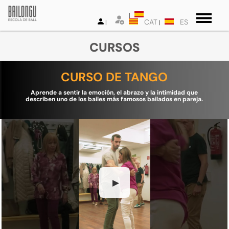
CAT
ES
CURSOS
CURSO DE TANGO
Aprende a sentir la emoción, el abrazo y la intimidad que
describen uno de los bailes más famosos bailados en pareja.
▶