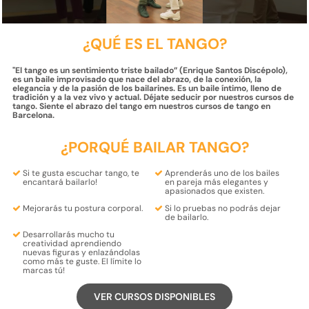
¿QUÉ ES EL TANGO?
''El tango es un sentimiento triste bailado” (Enrique Santos Discépolo),
es un baile improvisado que nace del abrazo, de la conexión, la
elegancia y de la pasión de los bailarines. Es un baile íntimo, lleno de
tradición y a la vez vivo y actual. Déjate seducir por nuestros cursos de
tango. Siente el abrazo del tango em nuestros cursos de tango en
Barcelona.
¿PORQUÉ BAILAR TANGO?
Si te gusta escuchar tango,
te
Aprenderás
uno de los bailes
encantará bailarlo
!
en pareja más elegantes y
apasionados
que existen.
Mejorarás tu
postura corporal
.
Si lo pruebas
no podrás dejar
de bailarlo
.
Desarrollarás mucho tu
creatividad
aprendiendo
nuevas figuras y enlazándolas
como más te guste. El límite lo
marcas tú!
VER CURSOS DISPONIBLES