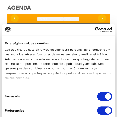
AGENDA
‹
›
LUNES
MARTES
MIÉRCOLES
JUEVES
VIERNES
SÁBADO
DOMINGO
31
1
2
3
4
5
6
1
1
1
1
Esta página web usa cookies
Las cookies de este sitio web se usan para personalizar el contenido y
7
8
9
10
11
12
13
los anuncios, ofrecer funciones de redes sociales y analizar el tráfico.
2
2
2
2
2
Además, compartimos información sobre el uso que haga del sitio web
con nuestros partners de redes sociales, publicidad y análisis web,
14
15
16
17
18
19
20
quienes pueden combinarla con otra información que les haya
3
proporcionado o que hayan recopilado a partir del uso que haya hecho
de sus servicios.
21
22
23
24
25
26
27
3
3
3
3
Selección
28
29
30
1
2
3
4
Necesario
de
4
4
consentimiento
* Los números que aparecen dentro de un cuadrado naranja, son el
Preferencias
número de clase que toca ese día.
ABRIL - 2025