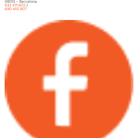
08013 – Barcelona
932 471 602
/
680 455 807