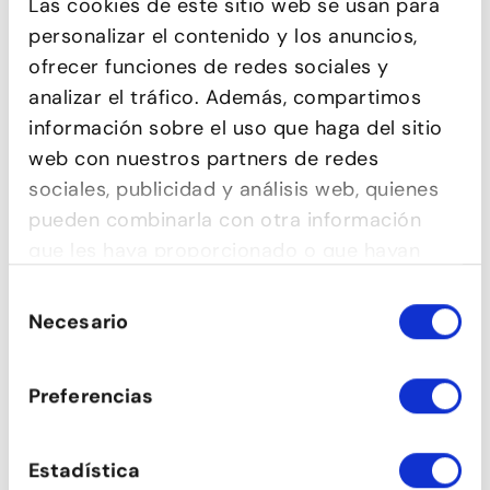
Las cookies de este sitio web se usan para
personalizar el contenido y los anuncios,
ofrecer funciones de redes sociales y
analizar el tráfico. Además, compartimos
información sobre el uso que haga del sitio
web con nuestros partners de redes
CONTEMPORÁNEO
sociales, publicidad y análisis web, quienes
pueden combinarla con otra información
que les haya proporcionado o que hayan
recopilado a partir del uso que haya hecho
Selección
de sus servicios.
Necesario
de
consentimiento
Preferencias
Estadística