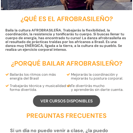
¿QUÉ ES EL AFROBRASILEÑO?
Baila la cultura AFROBRASILEÑA. Trabajarás la flexibilidad, la
coordinación, la resistencia y tonificarás tu cuerpo. Si buscas llenar tu
cuerpo de energía, has encontrado tu curso! La danza afrobrasileña es
el resultado de prácticas traídas por los africanos a Brasil. Es una
danza muy ENÉRGICA, ligada a la tierra, a la cultura de su pueblo. Se
realiza un ejercicio corporal intenso.
¿PORQUÉ BAILAR AFROBRASILEÑO?
Bailarás los
ritmos
con más
Mejorarás la
coordinación
y
energía del
Brasil
mejorarás tu
postura
corporal.
Trabajarás
técnica
y
musicalidad
de
Te
divertirás
mucho
forma divertida.
y
aprenderás
sin darte cuenta.
VER CURSOS DISPONIBLES
PREGUNTAS FRECUENTES
Si un día no puedo venir a clase, ¿la puedo