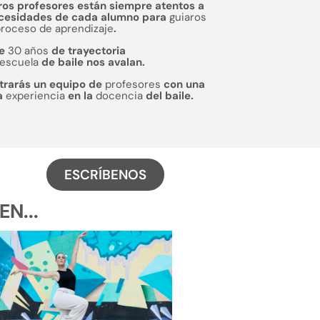
ros profesores están siempre atentos a
ecesidades de cada alumno para
guiaros
proceso de aprendizaje
.
de
30 años
de trayectoria
escuela
de baile nos avalan.
trarás un equipo de
profesores
con una
a
experiencia
en la
docencia
del baile.
ESCRÍBENOS
N...