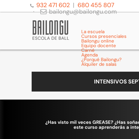
932 471 602
680 455 807
bailongu@bailongu.com
La escuela
Cursos presenciales
Bailongu online
Equipo docente
Carné
Agenda
¿Porqué Bailongu?
Alquiler de salas
INTENSIVOS SE
¿Has visto mil veces GREASE? ¿Has soñado
este curso aprenderás a int