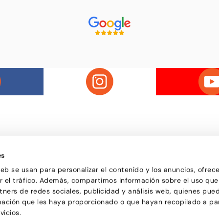
es
Passatge d'Utset, 11-13
uela de baile de Barcelona,
web se usan para personalizar el contenido y los anuncios, ofrec
08013 – Barcelona
versa y de todas las edades
ar el tráfico. Además, compartimos información sobre el uso que
932 471 602
/
680 455 807
or aprender a bailar y
tners de redes sociales, publicidad y análisis web, quienes pue
le una forma de pasarlo bien y
ciones.
mación que les haya proporcionado o que hayan recopilado a par
vicios.