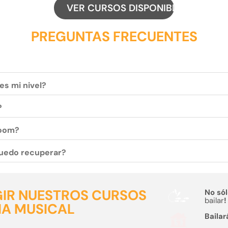
VER CURSOS DISPONIBLES
PREGUNTAS FRECUENTES
es mi nivel?
?
zoom?
 puedo recuperar?
GIR NUESTROS CURSOS
No sól
bailar
!
IA MUSICAL
Bailar