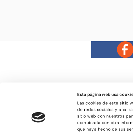
Esta página web usa cooki
Bailongu és una esc
Las cookies de este sitio 
donde gente muy di
de redes sociales y analiz
descubre el gusto p
sitio web con nuestros par
encuentra en el bai
de compartir sensa
combinarla con otra infor
que haya hecho de sus ser