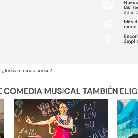
Nuest
las n
en el 
Más 
como
Encon
ámpli
¿Todavía tienes dudas?
COMEDIA MUSICAL TAMBIÉN ELIGE