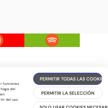
PERMITIR TODAS LAS COOKIES
er funciones
REGÍSTRATE A LA NEWSLETTER
 haga del
PERMITIR LA SELECCIÓN
den
tir del uso
SOLO USAR COOKIES NECESAR