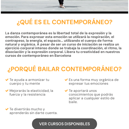
¿QUÉ ES EL CONTEMPORÁNEO?
La danza contemporánea es la libertad total de la expresión y la
emoción. Para expresar esta emoción se utilizará la respiración, el
contrapeso, la energía, el espacio... utilizando el cuerpo de forma
natural y orgánica. A pesar de ser un curso de iniciación se realiza un
ejercicio corporal intenso donde se trabaja la coordinación, el ritmo, la
disociación y la expresión corporal. Libera tu creatividad en nuestros
cursos de contemporáneo en Barcelona
¿PORQUÉ BAILAR CONTEMPORÁNEO?
Te ayuda a
armonizar
tu
Es una forma muy
orgánica
de
cuerpo
y tu
mente
expresar
tus
emociones
Mejorarás la
elasticidad
, la
Te aportará unos
fuerza
y ​​la
resistencia
conocimientos que podrás
aplicar a cualquier estilo de
baile.
Te divertirás mucho y
aprenderás
sin darte cuenta.
VER CURSOS DISPONIBLES