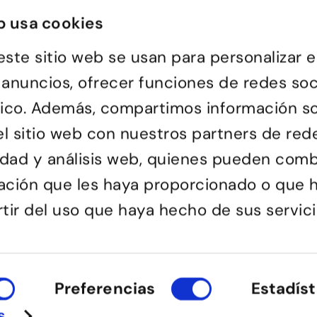
b usa cookies
este sitio web se usan para personalizar e
 anuncios, ofrecer funciones de redes soc
ráfico. Además, compartimos información s
l sitio web con nuestros partners de red
Passatge d'Utset, 11-13
uela de baile de Barcelona,
cidad y análisis web, quienes pueden comb
08013 – Barcelona
versa y de todas las edades
932 471 602
/
680 455 807
or aprender a bailar y
ación que les haya proporcionado o que 
le una forma de pasarlo bien y
ciones.
rtir del uso que haya hecho de sus servici
Preferencias
Estadíst
s