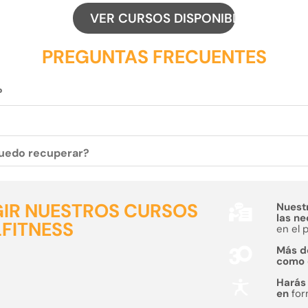
VER CURSOS DISPONIBLES
PREGUNTAS FRECUENTES
?
 puedo recuperar?
GIR NUESTROS CURSOS
Nuest
las n
LFITNESS
en el 
Más 
como
Hará
en
fo