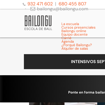
932 471 602
680 455 807
bailongu@bailongu.com
La escuela
Cursos presenciales
Bailongu online
Equipo docente
Carné
Agenda
¿Porqué Bailongu?
Alquiler de salas
INTENSIVOS SE
Ponte en forma baila