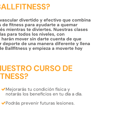
BALLFITNESS?
ovascular divertido y efectivo que combina
s de fitness para ayudarte a quemar
trés mientras te diviertes. Nuestras clases
as para todos los niveles, con
e harán mover sin darte cuenta de que
er deporte de una manera diferente y llena
 de Ballfitness y empieza a moverte hoy
NUESTRO CURSO DE
ITNESS?
Mejorarás tu
condición física
y
notarás los
beneficios
en tu día a día.
Podrás
prevenir futuras lesiones.