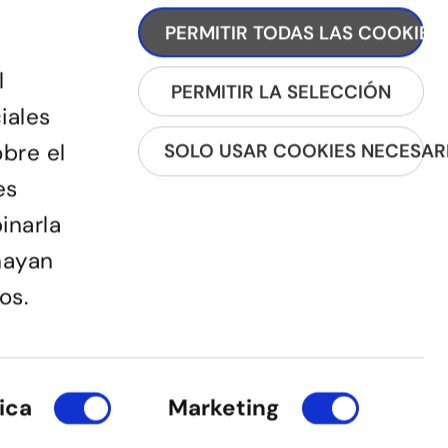
PERMITIR TODAS LAS COOKIES
l
PERMITIR LA SELECCIÓN
iales
obre el
SOLO USAR COOKIES NECESAR
es
inarla
REGÍSTRATE A LA NEWSLETTER
hayan
os.
ica
Marketing