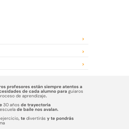
>
>
>
ros profesores están siempre atentos a
ecesidades de cada alumno para
guiaros
proceso de aprendizaje
.
de
30 años
de trayectoria
escuela
de baile nos avalan.
s
ejercicio
, te
divertirás
y te pondrás
rma