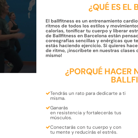
¿QUÉ ES EL 
El ballfitness es un entrenamiento cardi
ritmos de todos los estilos y movimiento
calorías, tonificar tu cuerpo y liberar es
de Ballfitness en Barcelona están pensad
coreografías sencillas y enérgicas que t
estás haciendo ejercicio. Si quieres hac
de ritmo, ¡inscríbete en nuestras clases
mismo!
¿PORQUÉ HACER 
BALLF
Tendrás un rato para
dedicarte a ti
misma
.
Ganarás
en
resistencia
y
fortalecerás
tus
músculos.
Conectarás con tu
cuerpo
y con
tu
mente
y reducirás el estrés.