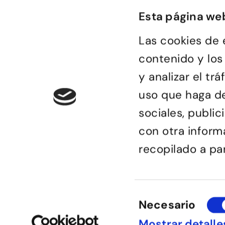
Esta página we
Las cookies de 
contenido y los
y analizar el t
uso que haga de
Bailongu és una esc
sociales, publi
donde gente muy di
descubre el gusto p
con otra inform
encuentra en el bai
de compartir sensa
recopilado a pa
Selección
Necesario
de
© Bailongu 2015.
consentimiento
Mostrar detalle