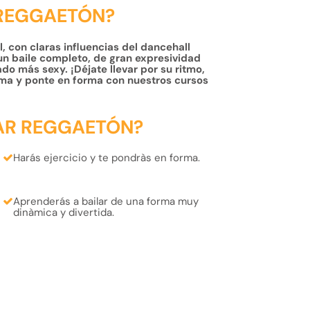
 REGGAETÓN?
, con claras influencias del dancehall
un baile completo, de gran expresividad
do más sexy. ¡Déjate llevar por su ritmo,
ma y ponte en forma con nuestros cursos
AR REGGAETÓN?
Harás
ejercicio
y te pondràs
en forma.
Aprenderás
a bailar de una forma muy
dinàmica
y
divertida.