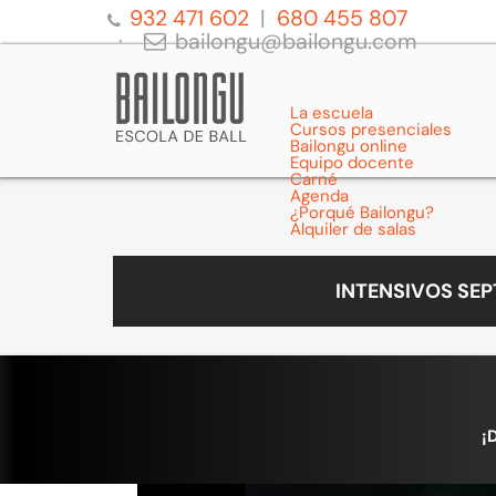
932 471 602
680 455 807
bailongu@bailongu.com
La escuela
Cursos presenciales
Bailongu online
Equipo docente
Carné
Agenda
¿Porqué Bailongu?
Alquiler de salas
INTENSIVOS SE
¡