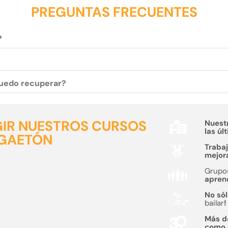
PREGUNTAS FRECUENTES
?
 puedo recuperar?
GIR NUESTROS CURSOS
Nuest
las úl
GGAETÓN
Traba
mejora
Grupo
aprend
No sól
bailar
!
Más 
como