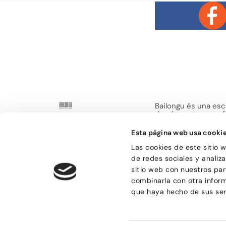
Bailongu és una esc
donde gente muy di
descubre el gusto p
encuentra en el bai
Esta página web usa cooki
de compartir sensa
Las cookies de este sitio 
de redes sociales y analiz
sitio web con nuestros par
combinarla con otra infor
que haya hecho de sus ser
© Bailongu 2015.
Aviso legal