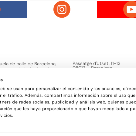
Passatge d'Utset, 11-13
uela de baile de Barcelona,
08013 – Barcelona
versa y de todas las edades
932 471 602
/
680 455 807
or aprender a bailar y
le una forma de pasarlo bien y
es
ciones.
web se usan para personalizar el contenido y los anuncios, ofrec
ar el tráfico. Además, compartimos información sobre el uso que
tners de redes sociales, publicidad y análisis web, quienes pue
mación que les haya proporcionado o que hayan recopilado a par
vicios.