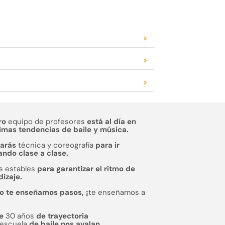
>
>
>
ro
equipo de profesores
está al día en
timas tendencias de baile y música.
jarás
técnica y coreografía
para ir
ndo clase a clase.
s estables
para garantizar el ritmo de
izaje.
o te enseñamos pasos, ¡
te enseñamos a
de
30 años
de trayectoria
escuela
de baile nos avalan.