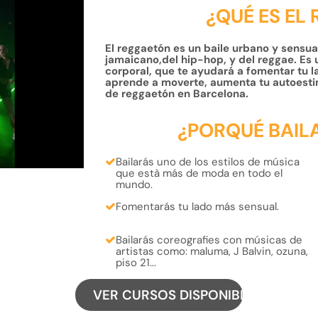
¿QUÉ ES EL
El reggaetón es un baile urbano y sensual
jamaicano,del hip-hop, y del reggae. Es 
corporal, que te ayudará a fomentar tu la
aprende a moverte, aumenta tu autoesti
de reggaetón en Barcelona.
¿PORQUÉ BAIL
Bailarás uno de los
estilos
de música
que està más
de moda
en todo el
mundo.
Fomentarás tu lado más
sensual.
Bailarás coreografies con músicas de
artistas como:
maluma, J Balvin, ozuna,
piso 21...
VER CURSOS DISPONIBLES