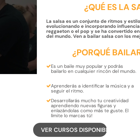
¿QUÉ ES LA 
La salsa es un conjunto de ritmos y estil
evolucionando e incorporando influencias
reggaeton o el pop y se ha convertido en 
del mundo. Ven a bailar salsa con los me
¿PORQUÉ BAILA
Es un baile muy popular y
podrás
bailarlo
en cualquier rincón del
mundo.
Aprenderás a
identificar la música
y
a
seguir el ritmo.
Desarrollarás mucho tu
creatividad
aprendiendo
nuevas figuras
y
enlazándolas como más te guste
. El
límite lo marcas tú!
VER CURSOS DISPONIBLES