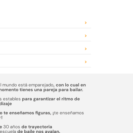
>
>
>
>
el mundo está emparejado
, con lo cual en
omento tienes una pareja para bailar.
s estables
para garantizar el ritmo de
dizaje
o te enseñamos figuras, ¡
te enseñamos
r
!
de
30 años
de trayectoria
escuela
de baile nos avalan.