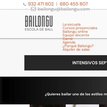
932 471 602
680 455 807
bailongu@bailongu.com
La escuela
Cursos presenciales
Bailongu online
Equipo docente
Carné
Agenda
¿Porqué Bailongu?
Alquiler de salas
INTENSIVOS SE
¿Quieres bailar uno de los estilos