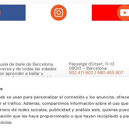
Passatge d'Utset, 11-13
uela de baile de Barcelona,
08013 – Barcelona
versa y de todas las edades
932 471 602
/
680 455 807
or aprender a bailar y
le una forma de pasarlo bien y
ciones.
es
web se usan para personalizar el contenido y los anuncios, ofrec
ar el tráfico. Además, compartimos información sobre el uso que
tners de redes sociales, publicidad y análisis web, quienes pue
mación que les haya proporcionado o que hayan recopilado a par
vicios.