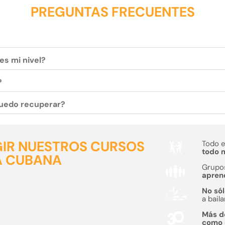
PREGUNTAS FRECUENTES
es mi nivel?
?
 puedo recuperar?
GIR NUESTROS CURSOS
Todo 
todo m
A CUBANA
Grupo
apren
No sól
a baila
Más 
como