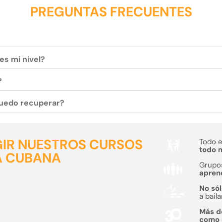
PREGUNTAS FRECUENTES
es mi nivel?
?
 puedo recuperar?
GIR NUESTROS CURSOS
Todo 
todo m
A CUBANA
Grupo
apren
No sól
a baila
Más 
como