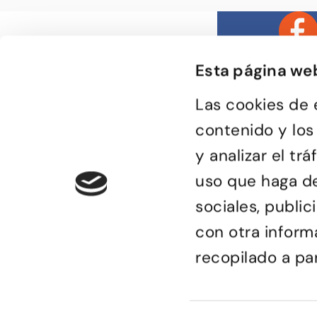
Esta página we
Las cookies de 
contenido y los
y analizar el t
Bailongu és una esc
donde gente muy di
uso que haga de
descubre el gusto p
encuentra en el bai
de compartir sensa
sociales, publi
con otra inform
recopilado a pa
© Bailongu 2015.