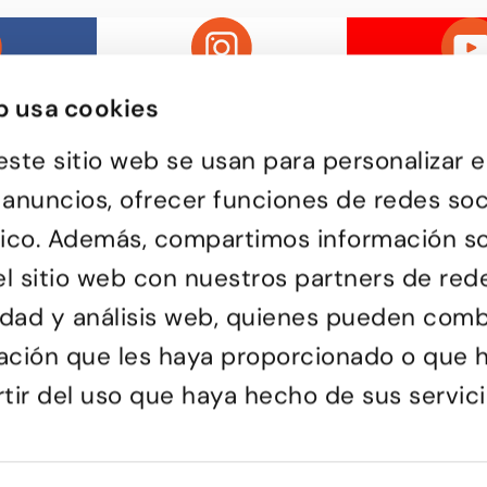
b usa cookies
este sitio web se usan para personalizar e
 anuncios, ofrecer funciones de redes soc
ráfico. Además, compartimos información s
Passatge d'Utset, 11-13
uela de baile de Barcelona,
08013 – Barcelona
versa y de todas las edades
l sitio web con nuestros partners de red
932 471 602
/
680 455 807
or aprender a bailar y
le una forma de pasarlo bien y
ciones.
cidad y análisis web, quienes pueden comb
ación que les haya proporcionado o que 
rtir del uso que haya hecho de sus servici