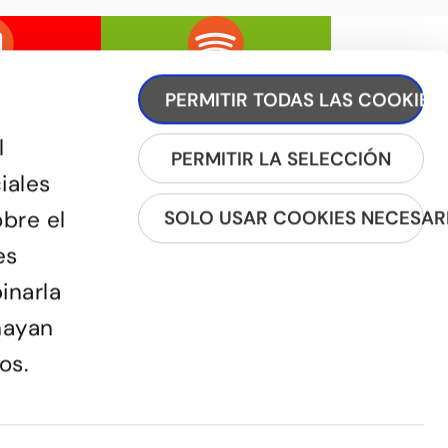
PERMITIR TODAS LAS COOKIES
l
PERMITIR LA SELECCIÓN
iales
obre el
SOLO USAR COOKIES NECESAR
REGÍSTRATE A LA NEWSLETTER
es
inarla
hayan
os.