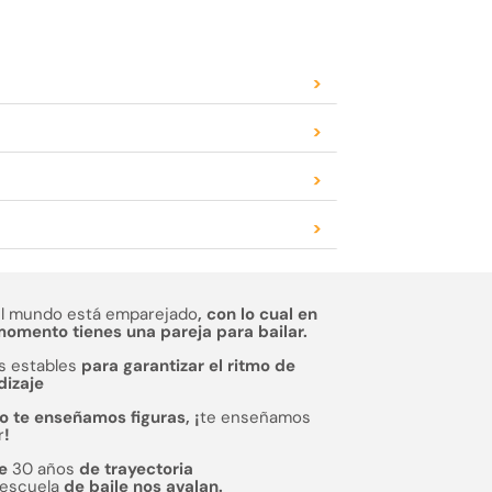
>
>
>
>
el mundo está emparejado
, con lo cual en
omento tienes una pareja para bailar.
s estables
para garantizar el ritmo de
dizaje
o te enseñamos figuras, ¡
te enseñamos
r
!
de
30 años
de trayectoria
escuela
de baile nos avalan.