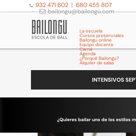
932 471 602
680 455 807
bailongu@bailongu.com
La escuela
Cursos presenciales
Bailongu online
Equipo docente
Carné
Agenda
¿Porqué Bailongu?
Alquiler de salas
INTENSIVOS SE
¿Quieres bailar uno de los estilos