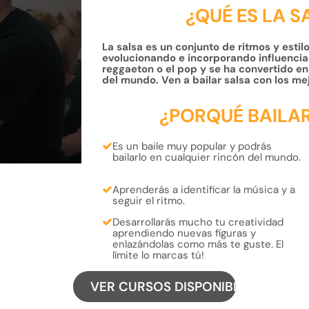
¿QUÉ ES LA 
La salsa es un conjunto de ritmos y estil
evolucionando e incorporando influencias
reggaeton o el pop y se ha convertido en 
del mundo. Ven a bailar salsa con los me
¿PORQUÉ BAILA
Es un baile muy popular y
podrás
bailarlo
en cualquier rincón del
mundo.
Aprenderás a
identificar la música
y
a
seguir el ritmo.
Desarrollarás mucho tu
creatividad
aprendiendo
nuevas figuras
y
enlazándolas como más te guste
. El
límite lo marcas tú!
VER CURSOS DISPONIBLES