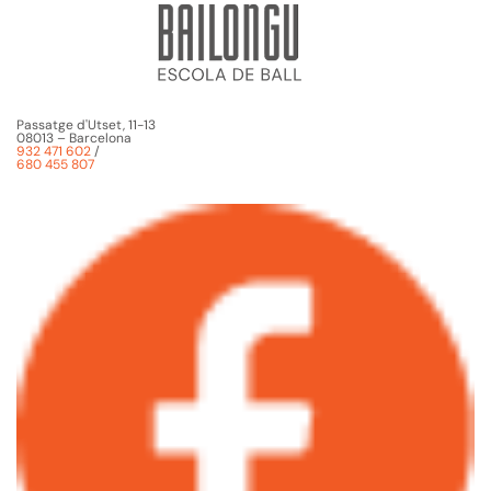
Passatge d'Utset, 11-13
08013 – Barcelona
932 471 602
/
680 455 807