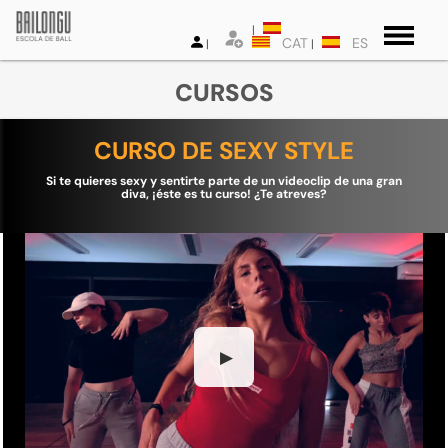
CAT
ES
CURSOS
CURSO DE SEXY STYLE
Si te quieres sexy y sentirte parte de un videoclip de una gran
diva, ¡éste es tu curso! ¿Te atreves?
▶