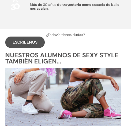
Más de
30 años
de trayectoria como
escuela
de baile
nos avalan.
¿Todavía tienes dudas?
ESCRÍBENOS
NUESTROS ALUMNOS DE SEXY STYLE
TAMBIÉN ELIGEN...