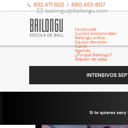
932 471 602
680 455 807
bailongu@bailongu.com
La escuela
Cursos presenciales
Bailongu online
Equipo docente
Carné
Agenda
¿Porqué Bailongu?
Alquiler de salas
INTENSIVOS SE
Si te quieres sexy 