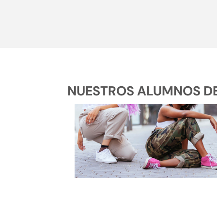
NUESTROS ALUMNOS DE 