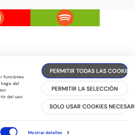
PERMITIR TODAS LAS COOKIES
REGÍSTRATE A LA NEWSLETTER
er funciones
 haga del
PERMITIR LA SELECCIÓN
den
tir del uso
SOLO USAR COOKIES NECESAR
Mostrar detalles