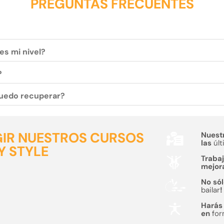
PREGUNTAS FRECUENTES
es mi nivel?
?
 puedo recuperar?
GIR NUESTROS CURSOS
Nuestr
las
últ
Y STYLE
Traba
mejor
No sól
bailar
!
Hará
en
fo