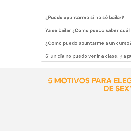
¿Puedo apuntarme si no sé bailar?
Ya sé bailar ¿Cómo puedo saber cuál 
¿Como puedo apuntarme a un curso
Si un día no puedo venir a clase, ¿la
5 MOTIVOS PARA ELE
DE SEX