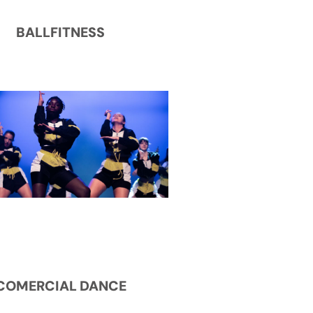
BALLFITNESS
COMERCIAL DANCE