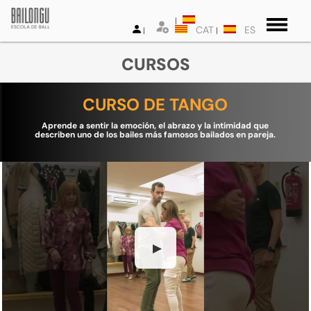
CAT
ES
CURSOS
CURSO DE TANGO
Aprende a sentir la emoción, el abrazo y la intimidad que
describen uno de los bailes más famosos bailados en pareja.
▶