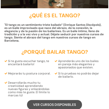
¿QUÉ ES EL TANGO?
''El tango es un sentimiento triste bailado” (Enrique Santos Discépolo),
es un baile improvisado que nace del abrazo, de la conexión, la
elegancia y de la pasión de los bailarines. Es un baile íntimo, lleno de
tradición y a la vez vivo y actual. Déjate seducir por nuestros cursos de
tango. Siente el abrazo del tango em nuestros cursos de tango en
Barcelona.
¿PORQUÉ BAILAR TANGO?
Si te gusta escuchar tango,
te
Aprenderás
uno de los bailes
encantará bailarlo
!
en pareja más elegantes y
apasionados
que existen.
Mejorarás tu
postura corporal
.
Si lo pruebas
no podrás dejar
de bailarlo
.
Desarrollarás mucho tu
creatividad
aprendiendo
nuevas figuras y enlazándolas
como más te guste. El límite lo
marcas tú!
VER CURSOS DISPONIBLES