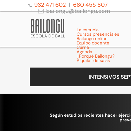
932 471 602
680 455 807
bailongu@bailongu.com
La escuela
Cursos presenciales
Bailongu online
Equipo docente
Carné
Agenda
¿Porqué Bailongu?
Alquiler de salas
INTENSIVOS SE
Según estudios recientes hacer ejerci
preve