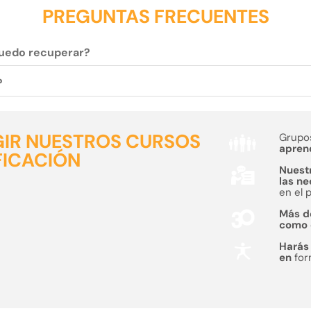
PREGUNTAS FRECUENTES
 puedo recuperar?
?
GIR NUESTROS CURSOS
Grupo
apren
FICACIÓN
Nuest
las n
en el 
Más 
como
Hará
en
fo