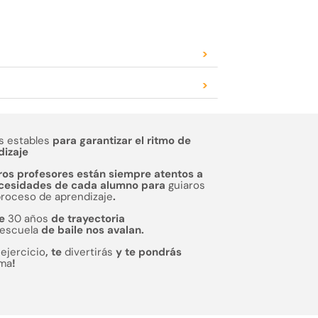
>
>
s estables
para garantizar el ritmo de
dizaje
ros profesores están siempre atentos a
ecesidades de cada alumno para
guiaros
proceso de aprendizaje
.
de
30 años
de trayectoria
escuela
de baile nos avalan.
s
ejercicio
, te
divertirás
y te pondrás
rma
!