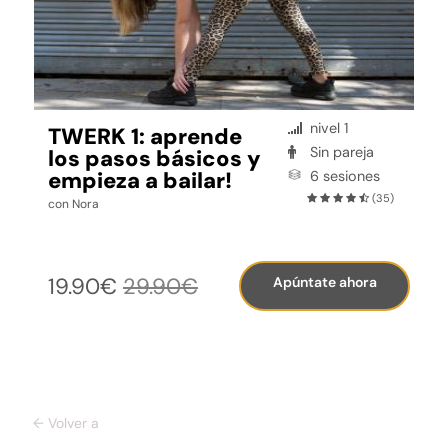
nivel
1
TWERK 1: aprende
Sin pareja
los pasos básicos y
empieza a bailar!
6 sesiones
(35)
con Nora
19.90€
29.90€
Apúntate ahora
← Volver a
Todos los cursos