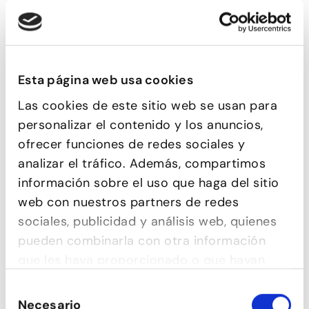
Esta página web usa cookies
Las cookies de este sitio web se usan para
CONTEMPORANI
personalizar el contenido y los anuncios,
ofrecer funciones de redes sociales y
analizar el tráfico. Además, compartimos
información sobre el uso que haga del sitio
web con nuestros partners de redes
sociales, publicidad y análisis web, quienes
pueden combinarla con otra información
que les haya proporcionado o que hayan
recopilado a partir del uso que haya hecho
Selección
de sus servicios.
Necesario
de