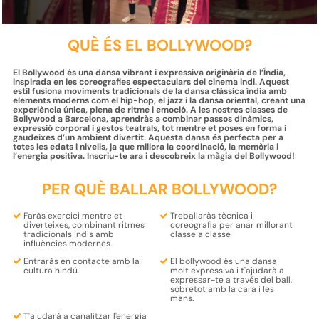
QUÈ ÉS EL BOLLYWOOD?
El Bollywood és una dansa vibrant i expressiva originària de l’Índia,
inspirada en les coreografies espectaculars del cinema indi. Aquest
estil fusiona moviments tradicionals de la dansa clàssica índia amb
elements moderns com el hip-hop, el jazz i la dansa oriental, creant una
experiència única, plena de ritme i emoció. A les nostres classes de
Bollywood a Barcelona, aprendràs a combinar passos dinàmics,
expressió corporal i gestos teatrals, tot mentre et poses en forma i
gaudeixes d’un ambient divertit. Aquesta dansa és perfecta per a
totes les edats i nivells, ja que millora la coordinació, la memòria i
l’energia positiva. Inscriu-te ara i descobreix la màgia del Bollywood!
PER QUÈ BALLAR BOLLYWOOD?
Faràs exercici mentre et
Treballaràs
tècnica
i
diverteixes
, combinant ritmes
coreografia
per anar millorant
tradicionals indis amb
classe a classe
influències modernes.
Entraràs en contacte amb la
El bollywood és una
dansa
cultura hindú
.
molt expressiva
i t'ajudarà a
expressar-te a través del ball,
sobretot amb la
cara i les
mans
.
T'ajudarà a
canalitzar l'energia