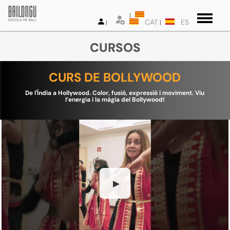
CAT
ES
CURSOS
CURS DE BOLLYWOOD
De l'Índia a Hollywood. Color, fusió, expressió i moviment. Viu
l’energia i la màgia del Bollywood!
▶