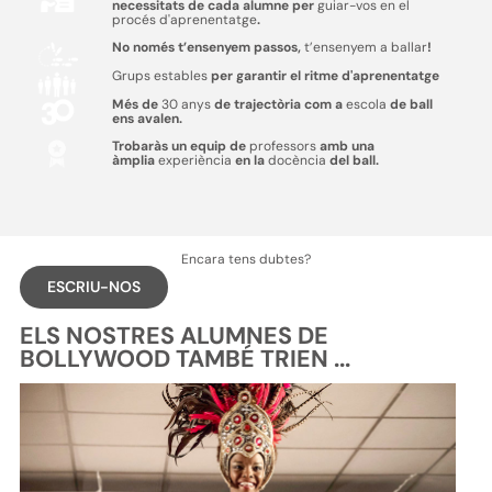
necessitats de cada alumne per
guiar-vos en el
procés d'aprenentatge
.
No només t’ensenyem passos,
t’ensenyem a ballar
!
Grups estables
per garantir el ritme d'aprenentatge
Més de
30 anys
de trajectòria com a
escola
de ball
ens avalen.
Trobaràs un equip de
professors
amb una
àmplia
experiència
en la
docència
del ball.
Encara tens dubtes?
ESCRIU-NOS
ELS NOSTRES ALUMNES DE
BOLLYWOOD TAMBÉ TRIEN ...