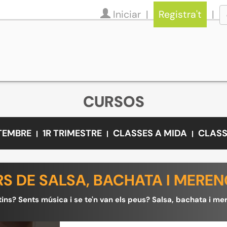
Iniciar
Registra't
CURSOS
ETEMBRE
1R TRIMESTRE
CLASSES A MIDA
CLASS
S DE SALSA, BACHATA I MERE
tins? Sents música i se te'n van els peus? Salsa, bachata i mere