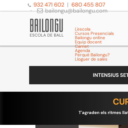
932 471 602
680 455 807
bailongu@bailongu.com
L'escola
Cursos Presencials
Bailongu online
Equip docent
Carnet
Agenda
Perquè Bailongu?
Lloguer de sales
INTENSIUS S
CUR
T'agraden els ritmes lla