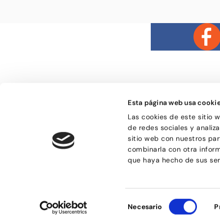
Esta página web usa cooki
Las cookies de este sitio 
Bailongu és una esco
de redes sociales y analiz
gent molt diversa i
sitio web con nuestros par
el gust per aprendre 
manera de passar-h
combinarla con otra infor
sensacions.
que haya hecho de sus ser
Selección
Necesario
P
de