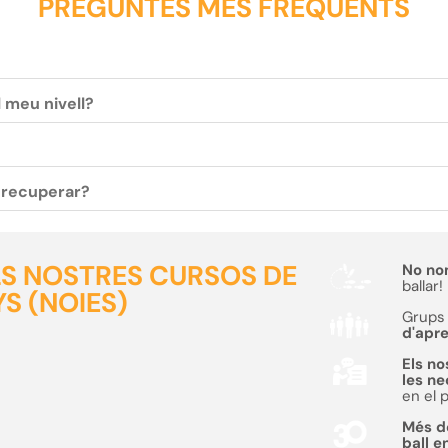
PREGUNTES MÉS FREQÜENTS
l meu nivell?
c recuperar?
ELS NOSTRES CURSOS DE
No no
ballar!
S (NOIES)
Grups 
d'apr
Els no
les n
en el 
Més 
ball e