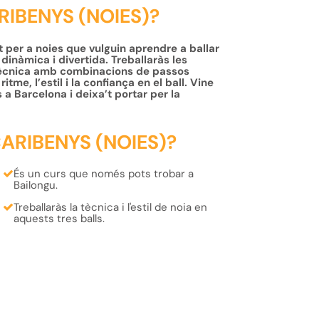
RIBENYS (NOIES)?
per a noies que vulguin aprendre a ballar
inàmica i divertida. Treballaràs les
 tècnica amb combinacions de passos
tme, l’estil i la confiança en el ball. Vine
 a Barcelona i deixa’t portar per la
ARIBENYS (NOIES)?
És un curs que
només pots trobar a
Bailongu
.
Treballaràs la
tècnica i l'estil de noia
en
aquests tres balls.