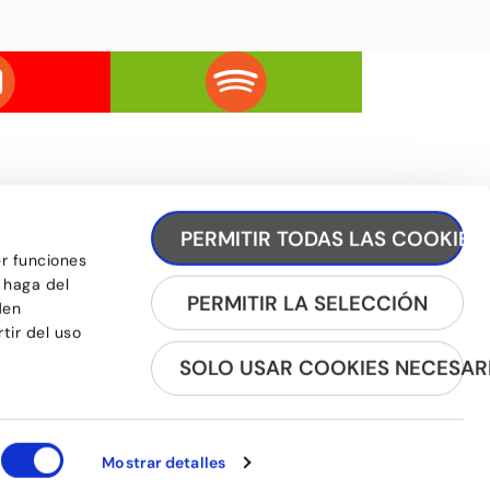
PERMITIR TODAS LAS COOKIES
er funciones
 haga del
REGISTRA'T A LA NEWSLETTER
PERMITIR LA SELECCIÓN
den
tir del uso
SOLO USAR COOKIES NECESAR
Mostrar detalles