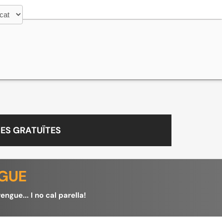
ES GRATUÏTES
NGUE
ngue... I no cal parella!