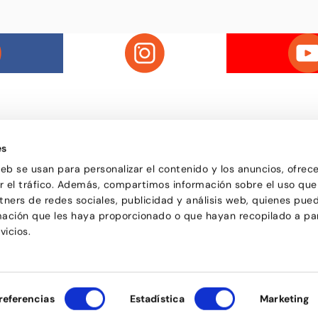
es
web se usan para personalizar el contenido y los anuncios, ofrec
Passatge d'Utset, 11-13
la de ball de Barcelona, on
ar el tráfico. Además, compartimos información sobre el uso que
08013 – Barcelona
 de totes les edats descobreix
932 471 602
/
680 455 807
tners de redes sociales, publicidad y análisis web, quienes pue
a ballar i troba en el ball una
o bé i de compartir
mación que les haya proporcionado o que hayan recopilado a par
vicios.
referencias
Estadística
Marketing