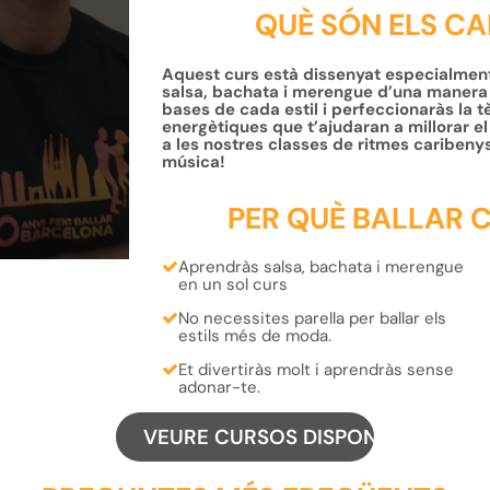
QUÈ SÓN ELS CA
Aquest curs està dissenyat especialment 
salsa, bachata i merengue d’una manera d
bases de cada estil i perfeccionaràs la
energètiques que t’ajudaran a millorar el ri
a les nostres classes de ritmes caribenys
música!
PER QUÈ BALLAR C
Aprendràs
salsa, bachata i merengue
en un sol curs
No necessites parella
per ballar els
estils més de moda.
Et divertiràs molt i aprendràs
sense
adonar-te.
VEURE CURSOS DISPONIBLES