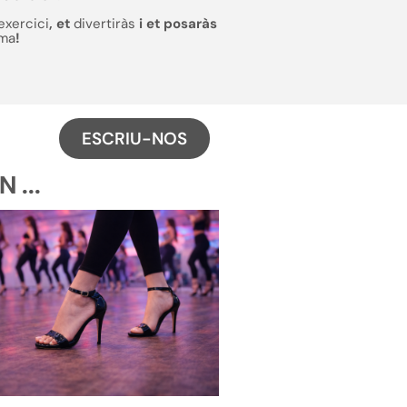
exercici
, et
divertiràs
i et posaràs
rma
!
ESCRIU-NOS
 ...