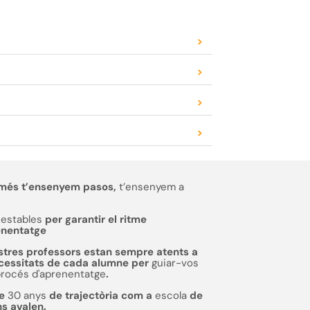
>
>
>
>
més t’ensenyem pasos,
t’ensenyem a
estables
per garantir el ritme
enentatge
stres professors estan sempre atents a
ecessitats de cada alumne per
guiar-vos
procés d'aprenentatge
.
de
30 anys
de trajectòria com a
escola
de
ns avalen.