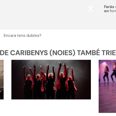
Faràs
en
fo
Encara tens dubtes?
E CARIBENYS (NOIES) TAMBÉ TRIEN