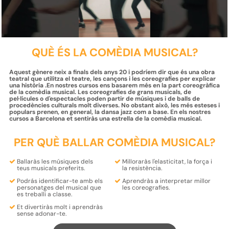
QUÈ ÉS LA COMÈDIA MUSICAL?
Aquest gènere neix a finals dels anys 20 i podríem dir que és una obra
teatral que utilitza el teatre, les cançons i les coreografies per explicar
una història .En nostres cursos ens basarem més en la part coreogràfica
de la comèdia musical. Les coreografies de grans musicals, de
pel·lícules o d'espectacles poden partir de músiques i de balls de
procedències culturals molt diverses. No obstant això, les més esteses i
populars prenen, en general, la dansa jazz com a base. En els nostres
cursos a Barcelona et sentiràs una estrella de la comèdia musical.
PER QUÈ BALLAR COMÈDIA MUSICAL?
Ballaràs les músiques dels
Milloraràs
l'elasticitat, la força i
teus
musicals preferits.
la resistència.
Podrás
identificar-te
amb els
Aprendràs a interpretar
millor
personatges
del musical que
les coreografies.
es treballi a classe.
Et
divertiràs molt i aprendràs
sense adonar-te.