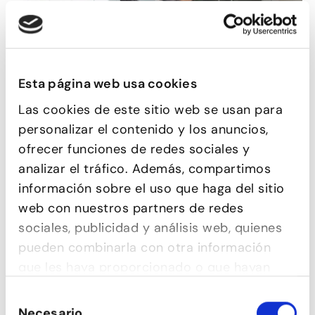
Esta página web usa cookies
Las cookies de este sitio web se usan para
CONTEMPORANI
personalizar el contenido y los anuncios,
ofrecer funciones de redes sociales y
analizar el tráfico. Además, compartimos
información sobre el uso que haga del sitio
web con nuestros partners de redes
sociales, publicidad y análisis web, quienes
pueden combinarla con otra información
que les haya proporcionado o que hayan
recopilado a partir del uso que haya hecho
Selección
de sus servicios.
Necesario
de