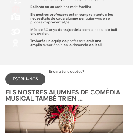
Ballaràs en un
ambient molt familiar
Els nostres professors estan sempre atents a les
necessitats de cada alumne per
guiar-vos en el
procés d'aprenentatge
.
Més de
30 anys
de trajectòria com a
escola
de ball
ens avalen.
Trobaràs un equip de
professors
amb una
àmplia
experiència
en la
docència
del ball.
Encara tens dubtes?
ESCRIU-NOS
ELS NOSTRES ALUMNES DE COMÈDIA
MUSICAL TAMBÉ TRIEN ...