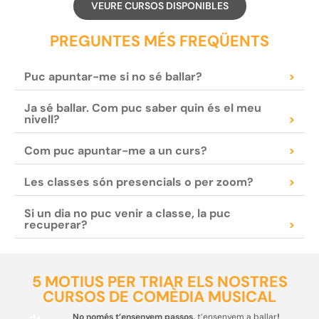
VEURE CURSOS DISPONIBLES
PREGUNTES MÉS FREQÜENTS
Puc apuntar-me si no sé ballar?
>
Ja sé ballar. Com puc saber quin és el meu
nivell?
>
Com puc apuntar-me a un curs?
>
Les classes són presencials o per zoom?
>
Si un dia no puc venir a classe, la puc
recuperar?
>
5 MOTIUS PER TRIAR ELS NOSTRES
CURSOS DE COMÈDIA MUSICAL
No només t’ensenyem passos,
t’ensenyem a ballar
!