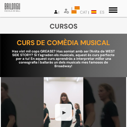
CAT
ES
CURSOS
CURS DE COMÈDIA MUSICAL
Has vist mil cops GREASE? Has somiat amb ser l'Anita de WEST
SIDE STORY? Si t'agraden els musicals, aquest és curs perfecte
per a tu! En aquest curs aprendràs a interpretar millor una
coreografia i ballaràs un dels musicals mes famosos de
Broadway!
▶