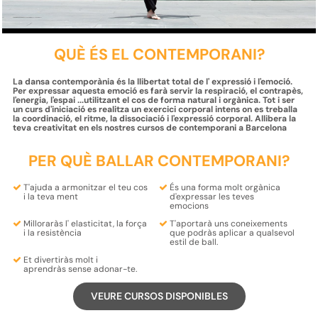
QUÈ ÉS EL CONTEMPORANI?
La dansa contemporània és la llibertat total de l' expressió i l'emoció.
Per expressar aquesta emoció es farà servir la respiració, el contrapès,
l'energia, l'espai ...utilitzant el cos de forma natural i orgànica. Tot i ser
un curs d'iniciació es realitza un exercici corporal intens on es treballa
la coordinació, el ritme, la dissociació i l'expressió corporal. Allibera la
teva creativitat en els nostres cursos de contemporani a Barcelona
PER QUÈ BALLAR CONTEMPORANI?
T'ajuda a
armonitzar
el teu
cos
És una forma molt
orgànica
i la teva
ment
d'expressar
les teves
emocions
Milloraràs l'
elasticitat
, la
força
T'aportarà uns coneixements
i la
resistència
que
podràs aplicar a qualsevol
estil de ball
.
Et divertiràs molt i
aprendràs
sense adonar-te.
VEURE CURSOS DISPONIBLES