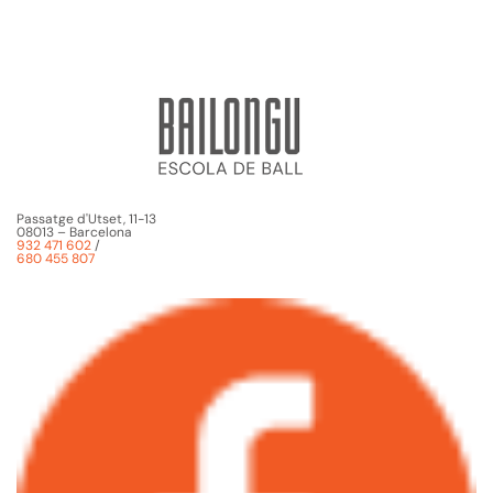
Passatge d'Utset, 11-13
08013 – Barcelona
932 471 602
/
680 455 807