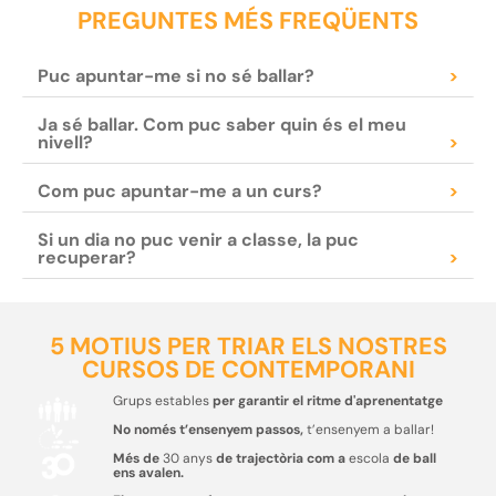
PREGUNTES MÉS FREQÜENTS
Puc apuntar-me si no sé ballar?
>
Ja sé ballar. Com puc saber quin és el meu
nivell?
>
Com puc apuntar-me a un curs?
>
Si un dia no puc venir a classe, la puc
recuperar?
>
5 MOTIUS PER TRIAR ELS NOSTRES
CURSOS DE CONTEMPORANI
Grups estables
per garantir el ritme d'aprenentatge
No només t’ensenyem passos,
t’ensenyem a ballar!
Més de
30 anys
de trajectòria com a
escola
de ball
ens avalen.