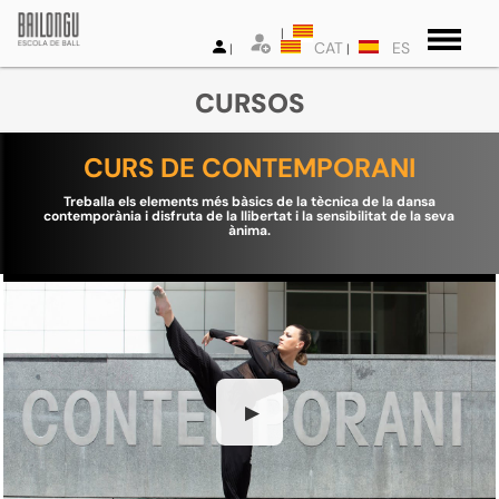
CAT
ES
CURSOS
CURS DE CONTEMPORANI
Treballa els elements més bàsics de la tècnica de la dansa
contemporània i disfruta de la llibertat i la sensibilitat de la seva
ànima.
▶