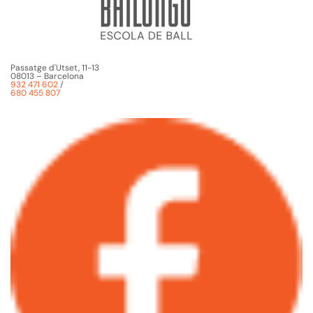
Passatge d'Utset, 11-13
08013 – Barcelona
932 471 602
/
680 455 807