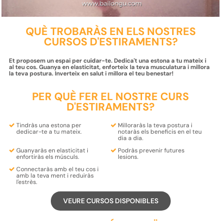
QUÈ TROBARÀS EN ELS NOSTRES
CURSOS D'ESTIRAMENTS?
Et proposem un espai per cuidar-te. Dedica't una estona a tu mateix i
al teu cos. Guanya en elasticitat, enforteix la teva musculatura i millora
la teva postura. Inverteix en salut i millora el teu benestar!
PER QUÈ FER EL NOSTRE CURS
D'ESTIRAMENTS?
Tindràs una estona per
Milloraràs la teva
postura
i
dedicar-te a tu mateix.
notaràs els
beneficis
en el teu
dia a dia.
Guanyaràs en
elasticitat
i
Podràs
prevenir futures
enfortiràs
els músculs.
lesions.
Connectaràs amb el teu
cos
i
amb la teva
ment
i reduiràs
l'estrès.
VEURE CURSOS DISPONIBLES