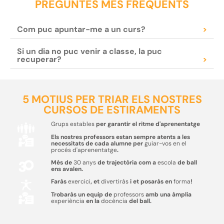
PREGUNTES MÉS FREQÜENTS
Com puc apuntar-me a un curs?
>
Si un dia no puc venir a classe, la puc
recuperar?
>
5 MOTIUS PER TRIAR ELS NOSTRES
CURSOS DE ESTIRAMENTS
Grups estables
per garantir el ritme d'aprenentatge
Els nostres professors estan sempre atents a les
necessitats de cada alumne per
guiar-vos en el
procés d'aprenentatge
.
Més de
30 anys
de trajectòria com a
escola
de ball
ens avalen.
Faràs
exercici
, et
divertiràs
i et posaràs en
forma
!
Trobaràs un equip de
professors
amb una àmplia
experiència
en la
docència
del ball.