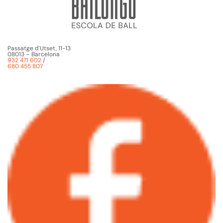
Passatge d'Utset, 11-13
08013 – Barcelona
932 471 602
/
680 455 807