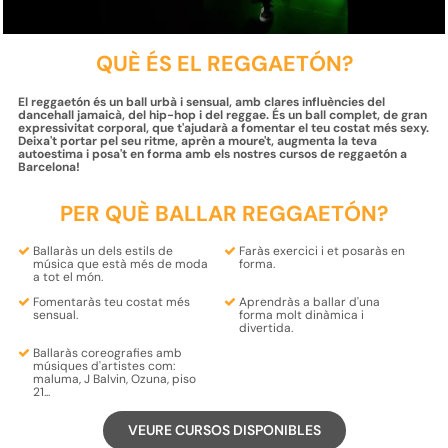
QUÈ ÉS EL REGGAETÓN?
El reggaetón és un ball urbà i sensual, amb clares influències del
dancehall jamaicà, del hip-hop i del reggae. És un ball complet, de gran
expressivitat corporal, que t'ajudarà a fomentar el teu costat més sexy.
Deixa't portar pel seu ritme, aprèn a moure't, augmenta la teva
autoestima i posa't en forma amb els nostres cursos de reggaetón a
Barcelona!
PER QUÈ BALLAR REGGAETÓN?
Ballaràs un dels estils de
Faràs
exercici
i et posaràs
en
música
que està més de
moda
forma.
a tot el món.
Fomentaràs teu costat més
Aprendràs
a ballar d'una
sensual.
forma molt
dinàmica
i
divertida.
Ballaràs coreografies amb
músiques d'artistes com:
maluma, J Balvin, Ozuna,
piso
21...
VEURE CURSOS DISPONIBLES