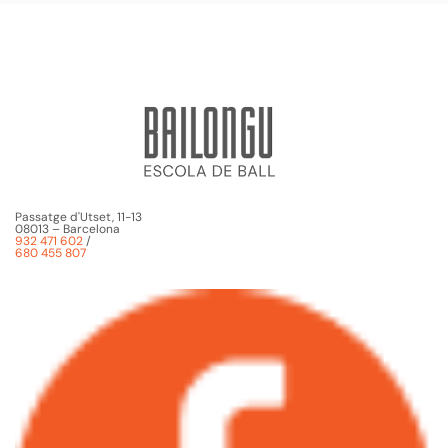
Passatge d'Utset, 11-13
08013 – Barcelona
932 471 602
/
680 455 807