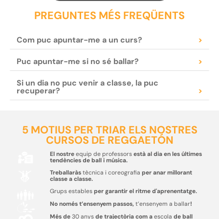
PREGUNTES MÉS FREQÜENTS
Com puc apuntar-me a un curs?
>
Puc apuntar-me si no sé ballar?
>
Si un dia no puc venir a classe, la puc
recuperar?
>
5 MOTIUS PER TRIAR ELS NOSTRES
CURSOS DE REGGAETÓN
El nostre
equip de professors
està al dia en les últimes
tendències de ball i música.
Treballaràs
tècnica i coreografia
per anar millorant
classe a classe.
Grups estables
per garantir el ritme d'aprenentatge.
No només t’ensenyem passos,
t’ensenyem a ballar
!
Més de
30 anys
de trajectòria com a
escola
de ball