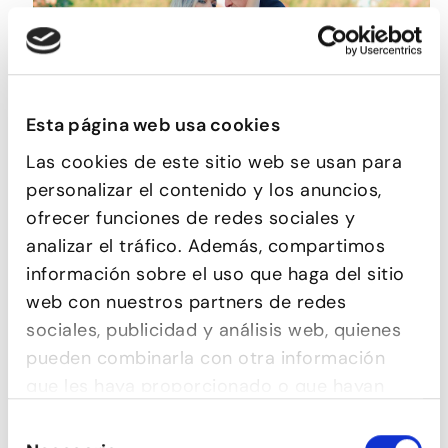
Esta página web usa cookies
Las cookies de este sitio web se usan para
BACHATA SENSUAL
personalizar el contenido y los anuncios,
ofrecer funciones de redes sociales y
analizar el tráfico. Además, compartimos
información sobre el uso que haga del sitio
web con nuestros partners de redes
sociales, publicidad y análisis web, quienes
pueden combinarla con otra información
que les haya proporcionado o que hayan
recopilado a partir del uso que haya hecho
Selección
de sus servicios.