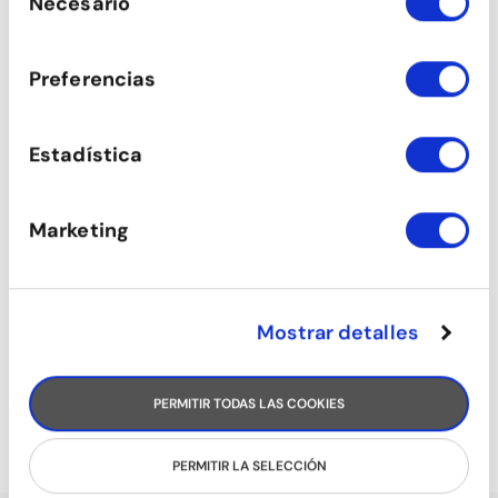
Necesario
de
consentimiento
TANGO
Preferencias
Estadística
Marketing
Mostrar detalles
SON
PERMITIR TODAS LAS COOKIES
PERMITIR LA SELECCIÓN