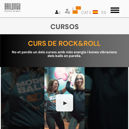
CAT
ES
CURSOS
CURS DE ROCK&ROLL
No et perdis un dels cursos amb més energía i bones vibracions
dels balls en parella.
▶