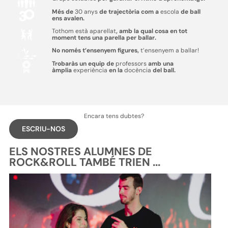
Més de
30 anys
de trajectòria com a
escola
de ball
ens avalen.
Tothom està aparellat
, amb la qual cosa en tot
moment tens una parella per ballar.
No només t’ensenyem figures,
t’ensenyem a ballar!
Trobaràs un equip de
professors
amb una
àmplia
experiència
en la
docència
del ball.
Encara tens dubtes?
ESCRIU-NOS
ELS NOSTRES ALUMNES DE
ROCK&ROLL TAMBÉ TRIEN ...