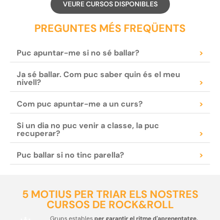
VEURE CURSOS DISPONIBLES
PREGUNTES MÉS FREQÜENTS
Puc apuntar-me si no sé ballar?
>
Ja sé ballar. Com puc saber quin és el meu
nivell?
>
Com puc apuntar-me a un curs?
>
Si un dia no puc venir a classe, la puc
recuperar?
>
Puc ballar si no tinc parella?
>
5 MOTIUS PER TRIAR ELS NOSTRES
CURSOS DE ROCK&ROLL
Grups estables
per garantir el ritme d'aprenentatge.