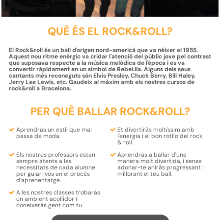
QUÈ ÉS EL ROCK&ROLL?
El Rock&roll és un ball d'origen nord-americà que va néixer el 1955.
Aquest nou ritme enèrgic va cridar l'atenció del públic jove pel contrast
que suposava respecte a la música melòdica de l'època i es va
convertir ràpidament en un símbol de Rebel.lia. Alguns dels seus
cantants més reconeguts són Elvis Presley, Chuck Berry, Bill Haley,
Jerry Lee Lewis, etc. Gaudeix al màxim amb els nostres cursos de
rock&roll a Bracelona.
PER QUÈ BALLAR ROCK&ROLL?
Aprendràs un
estil
que mai
Et divertiràs moltíssim amb
passa de
moda
.
l'energia i el bon rotllo
del rock
& roll.
Els nostres
professors
estan
Aprendràs a ballar d'una
sempre
atents
a les
manera molt divertida
, i sense
necessitats de cada alumne
adonar-te aniràs progressant i
per
guiar-vos en el procés
millorant el teu ball.
d'aprenentatge
.
A les nostres classes trobaràs
un
ambient acollidor i
coneixeràs gent com tu