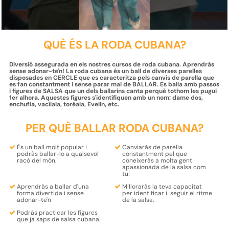
QUÈ ÉS LA RODA CUBANA?
Diversió assegurada en els nostres cursos de roda cubana. Aprendràs
sense adonar-te'n! La roda cubana és un ball de diverses parelles
disposades en CERCLE que es caracteritza pels canvis de parella que
es fan constantment i sense parar mai de BALLAR. Es balla amb passos
i figures de SALSA que un dels ballarins canta perquè tothom les pugui
fer alhora. Aquestes figures s'identifiquen amb un nom: dame dos,
enchufla, vacílala, toréala, Evelin, etc.
PER QUÈ BALLAR RODA CUBANA?
És un ball molt
popular
i
Canviaràs de parella
podràs
ballar-lo
a qualsevol
constantment pel que
racó del
món
.
coneixeràs
a molta
gent
apassionada de la salsa com
tu!
Aprendràs
a ballar d'una
Milloraràs la teva capacitat
forma
divertida i sense
per
identificar i seguir el ritme
adonar-te'n
de la salsa.
Podràs
practicar les figures
que ja saps
de salsa cubana.