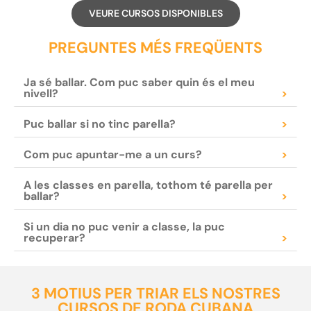
VEURE CURSOS DISPONIBLES
PREGUNTES MÉS FREQÜENTS
Ja sé ballar. Com puc saber quin és el meu
nivell?
>
Puc ballar si no tinc parella?
>
Com puc apuntar-me a un curs?
>
A les classes en parella, tothom té parella per
ballar?
>
Si un dia no puc venir a classe, la puc
recuperar?
>
3 MOTIUS PER TRIAR ELS NOSTRES
CURSOS DE RODA CUBANA