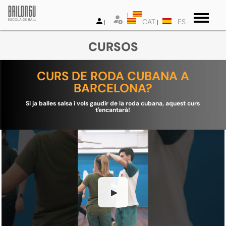
CAT
ES
CURSOS
CURS DE RODA CUBANA A
BARCELONA?
Si ja balles salsa i vols gaudir de la roda cubana, aquest curs
t'encantarà!
▶