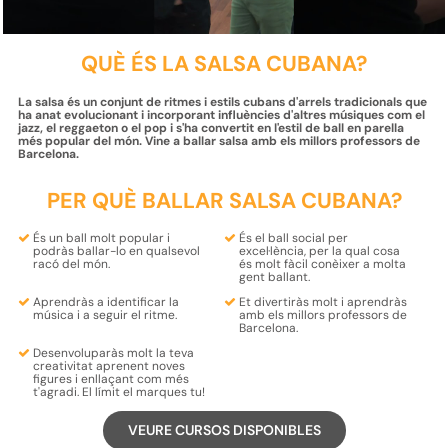
QUÈ ÉS LA SALSA CUBANA?
La salsa és un conjunt de ritmes i estils cubans d'arrels tradicionals que
ha anat evolucionant i incorporant influències d'altres músiques com el
jazz, el reggaeton o el pop i s'ha convertit en l'estil de ball en parella
més popular del món. Vine a ballar salsa amb els millors professors de
Barcelona.
PER QUÈ BALLAR SALSA CUBANA?
És un ball molt popular i
És el
ball social
per
podràs ballar-lo
en qualsevol
excel·lència, per la qual cosa
racó del
món
.
és molt fàcil
conèixer
a molta
gent
ballant.
Aprendràs a
identificar la
Et
divertiràs
molt i
aprendràs
música
i
a seguir el ritme
.
amb els
millors professors
de
Barcelona.
Desenvoluparàs molt la teva
creativitat
aprenent
noves
figures
i enllaçant com més
t'agradi
. El límit el marques tu!
VEURE CURSOS DISPONIBLES