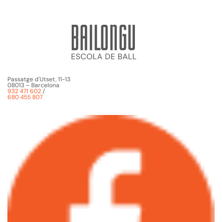
Passatge d'Utset, 11-13
08013 – Barcelona
932 471 602
/
680 455 807