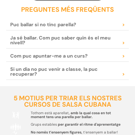
PREGUNTES MÉS FREQÜENTS
Puc ballar si no tinc parella?
>
Ja sé ballar. Com puc saber quin és el meu
nivell?
>
Com puc apuntar-me a un curs?
>
Si un dia no puc venir a classe, la puc
recuperar?
>
5 MOTIUS PER TRIAR ELS NOSTRES
CURSOS DE SALSA CUBANA
Tothom està aparellat
, amb la qual cosa en tot
moment tens una parella per ballar.
Grups estables
per garantir el ritme d'aprenentatge
No només t’ensenyem figures,
t’ensenyem a ballar!