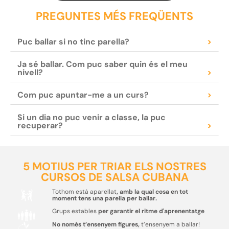
PREGUNTES MÉS FREQÜENTS
Puc ballar si no tinc parella?
>
Ja sé ballar. Com puc saber quin és el meu
nivell?
>
Com puc apuntar-me a un curs?
>
Si un dia no puc venir a classe, la puc
recuperar?
>
5 MOTIUS PER TRIAR ELS NOSTRES
CURSOS DE SALSA CUBANA
Tothom està aparellat
, amb la qual cosa en tot
moment tens una parella per ballar.
Grups estables
per garantir el ritme d'aprenentatge
No només t’ensenyem figures,
t’ensenyem a ballar!