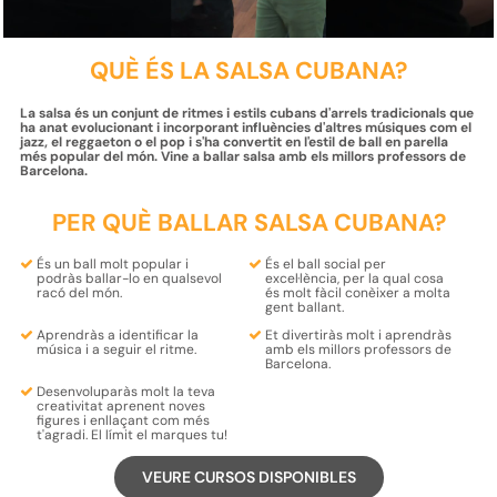
QUÈ ÉS LA SALSA CUBANA?
La salsa és un conjunt de ritmes i estils cubans d'arrels tradicionals que
ha anat evolucionant i incorporant influències d'altres músiques com el
jazz, el reggaeton o el pop i s'ha convertit en l'estil de ball en parella
més popular del món. Vine a ballar salsa amb els millors professors de
Barcelona.
PER QUÈ BALLAR SALSA CUBANA?
És un ball molt popular i
És el
ball social
per
podràs ballar-lo
en qualsevol
excel·lència, per la qual cosa
racó del
món
.
és molt fàcil
conèixer
a molta
gent
ballant.
Aprendràs a
identificar la
Et
divertiràs
molt i
aprendràs
música
i
a seguir el ritme
.
amb els
millors professors
de
Barcelona.
Desenvoluparàs molt la teva
creativitat
aprenent
noves
figures
i enllaçant com més
t'agradi
. El límit el marques tu!
VEURE CURSOS DISPONIBLES