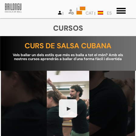
CAT
ES
CURSOS
CURS DE SALSA CUBANA
Vols ballar un dels estils que més es balla a tot el món? Amb els
nostres cursos aprendràs a ballar d'una forma fàcil i divertida
▶