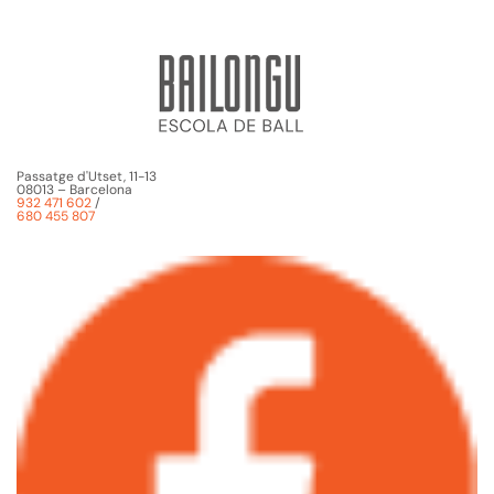
Passatge d'Utset, 11-13
08013 – Barcelona
932 471 602
/
680 455 807