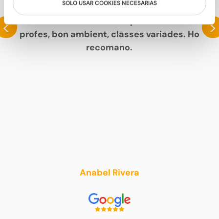
SOLO USAR COOKIES NECESARIAS
PARLEN DE NOSALTRES
La millor escola de ball que conec. Bon
<
>
profes, bon ambient, classes variades. Ho
recomano.
Anabel Rivera