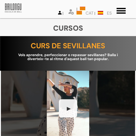
CAT
ES
CURSOS
CURS DE SEVILLANES
Vols aprendre, perfeccionar o repassar sevillanes? Balla i
diverteix-te al ritme d'aquest ball tan popular.
▶