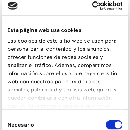
Esta página web usa cookies
Las cookies de este sitio web se usan para
BOLLYWOOD
personalizar el contenido y los anuncios,
ofrecer funciones de redes sociales y
analizar el tráfico. Además, compartimos
información sobre el uso que haga del sitio
web con nuestros partners de redes
sociales, publicidad y análisis web, quienes
pueden combinarla con otra información
que les haya proporcionado o que hayan
recopilado a partir del uso que haya hecho
Selección
de sus servicios.
Necesario
de