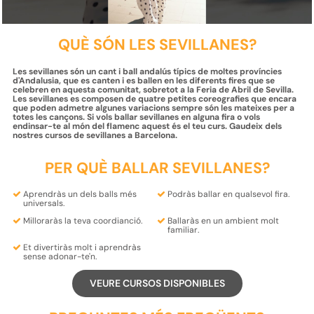
QUÈ SÓN LES SEVILLANES?
Les sevillanes són un cant i ball andalús típics de moltes províncies
d'Andalusia, que es canten i es ballen en les diferents fires que se
celebren en aquesta comunitat, sobretot a la Feria de Abril de Sevilla.
Les sevillanes es composen de quatre petites coreografies que encara
que poden admetre algunes variacions sempre són les mateixes per a
totes les cançons. Si vols ballar sevillanes en alguna fira o vols
endinsar-te al món del flamenc aquest és el teu curs. Gaudeix dels
nostres cursos de sevillanes a Barcelona.
PER QUÈ BALLAR SEVILLANES?
Aprendràs un dels
balls més
Podràs
ballar
en qualsevol
fira
.
universals.
Milloraràs la teva
coordianció.
Ballaràs en un
ambient
molt
familiar.
Et divertiràs molt i aprendràs
sense adonar-te'n.
VEURE CURSOS DISPONIBLES