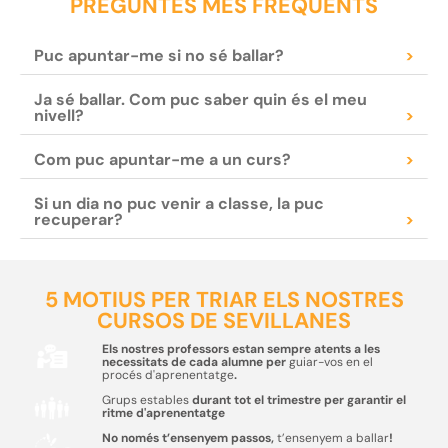
PREGUNTES MÉS FREQÜENTS
Puc apuntar-me si no sé ballar?
>
Ja sé ballar. Com puc saber quin és el meu
nivell?
>
Com puc apuntar-me a un curs?
>
Si un dia no puc venir a classe, la puc
recuperar?
>
5 MOTIUS PER TRIAR ELS NOSTRES
CURSOS DE SEVILLANES
Els nostres professors estan sempre atents a les
necessitats de cada alumne per
guiar-vos en el
procés d'aprenentatge
.
Grups estables
durant tot el trimestre per garantir el
ritme d'aprenentatge
No només t’ensenyem passos,
t’ensenyem a ballar
!