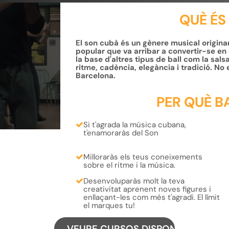
QUÈ ÉS
El son cubà és un gènere musical originari
popular que va arribar a convertir-se en 
la base d'altres tipus de ball com la salsa
ritme, cadència, elegància i tradició. No 
Barcelona.
PER QUÈ B
Si t'agrada la música
cubana
,
t'enamoraràs
del Son
Milloraràs els teus coneixements
sobre el
ritme
i la
música
.
Desenvoluparàs molt la teva
creativitat
aprenent
noves figures
i
enllaçant-les
com més t'agradi.
El límit
el marques tu!
VEURE CURSOS DISPONIBLES