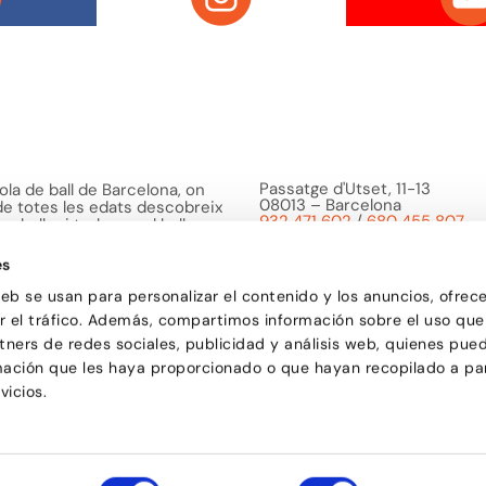
Passatge d'Utset, 11-13
la de ball de Barcelona, on
08013 – Barcelona
 de totes les edats descobreix
932 471 602
/
680 455 807
a ballar i troba en el ball una
o bé i de compartir
es
web se usan para personalizar el contenido y los anuncios, ofrec
ar el tráfico. Además, compartimos información sobre el uso que
tners de redes sociales, publicidad y análisis web, quienes pue
mación que les haya proporcionado o que hayan recopilado a par
vicios.