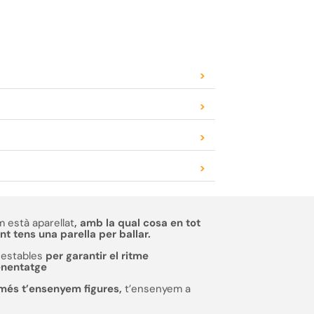
>
>
>
>
 està aparellat
, amb la qual cosa en tot
 tens una parella per ballar.
estables
per garantir el ritme
enentatge
més t’ensenyem figures,
t’ensenyem a