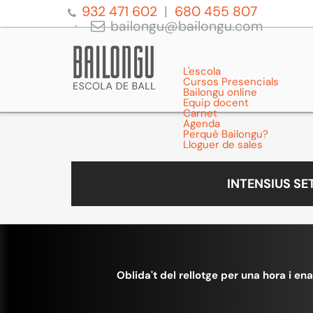
932 471 602
680 455 807
bailongu@bailongu.com
L'escola
Cursos Presencials
Bailongu online
Equip docent
Carnet
Agenda
Perquè Bailongu?
Lloguer de sales
INTENSIUS S
Oblida't del rellotge per una hora i ena