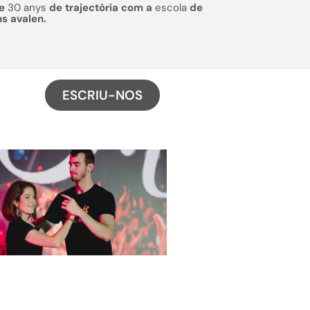
de
30 anys
de trajectòria com a
escola
de
ns avalen.
ESCRIU-NOS