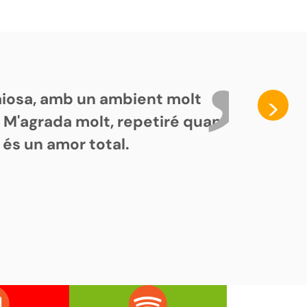
paiosa, amb un ambient molt
>
. M'agrada molt, repetiré quan
 és un amor total.