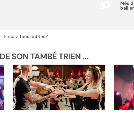
Més 
ball e
Encara tens dubtes?
E SON TAMBÉ TRIEN ...