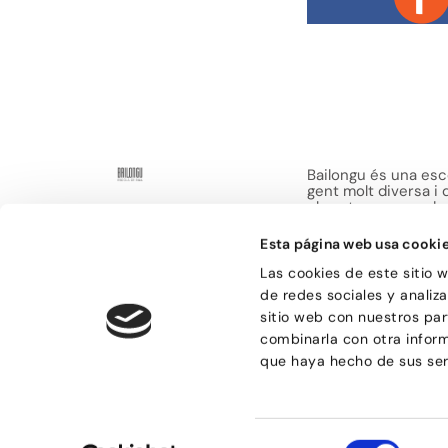
Bailongu és una esco
gent molt diversa i
el gust per aprendre 
manera de passar-h
sensacions.
Esta página web usa cooki
Las cookies de este sitio 
de redes sociales y analiz
sitio web con nuestros par
combinarla con otra infor
que haya hecho de sus ser
© Bailongu 2015.
Avís legal
Política de compres
Selección