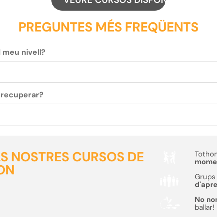
PREGUNTES MÉS FREQÜENTS
l meu nivell?
c recuperar?
ELS NOSTRES CURSOS DE
Tothom
moment
ON
Grups 
d'apr
No no
ballar!