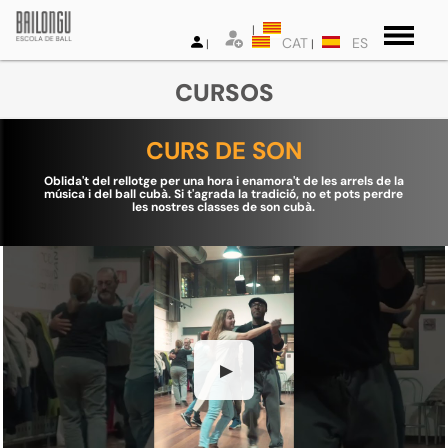
CAT
ES
CURSOS
CURS DE SON
Oblida't del rellotge per una hora i enamora't de les arrels de la
música i del ball cubà. Si t'agrada la tradició, no et pots perdre
les nostres classes de son cubà.
▶