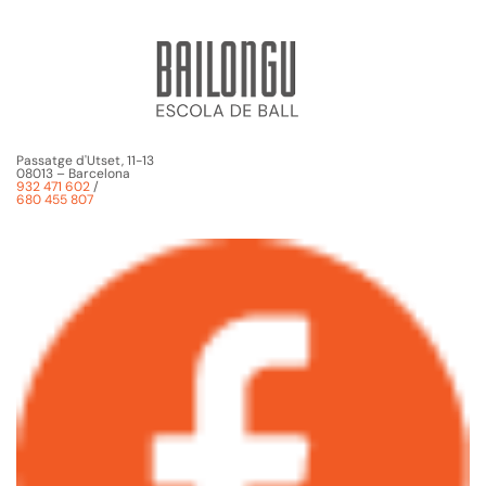
Passatge d'Utset, 11-13
08013 – Barcelona
932 471 602
/
680 455 807