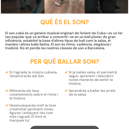
QUÈ ÉS EL SON?
El son cubà és un gènere musical originari de l'orient de Cuba i es va fer
tan popular que va arribar a convertir-se en un ball pioner de gran
influència, establint la base d'altres tipus de ball com la salsa, el
mambo i altres balls llatins. El son és ritme, cadència, elegància i
tradició. No et perdis les nostres classes de son a Barcelona.
PER QUÈ BALLAR SON?
Si t'agrada la música
cubana
,
Si ja balles salsa, et permetrà
t'enamoraràs
del Son
seguir aprenent i descobrir
noves maneres de sentir la
música
.
Milloraràs els teus
Aprendràs a ballar les
arrels
coneixements sobre el
ritme
i
de la
salsa
.
la
música
.
Desenvoluparàs molt la teva
creativitat
aprenent
noves
figures
i
enllaçant-les
com
més t'agradi.
El límit el
marques tu!